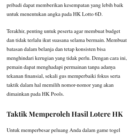
pribadi dapat memberikan kesempatan yang lebih baik
untuk menentukan angka pada HK Lotto 6D.
Terakhir, penting untuk peserta agar membuat budget
dan tidak terlalu ikut suasana selama bermain. Membuat
batasan dalam belanja dan tetap konsisten bisa
menghindari kerugian yang tidak perlu. Dengan cara ini,
pemain dapat menghadapi permainan tanpa adanya
tekanan finansial, sekali gus memperbaiki fokus serta
taktik dalam hal memilih nomor-nomor yang akan
dimainkan pada HK Pools.
Taktik Memperoleh Hasil Lotere HK
Untuk memperbesar peluang Anda dalam game togel