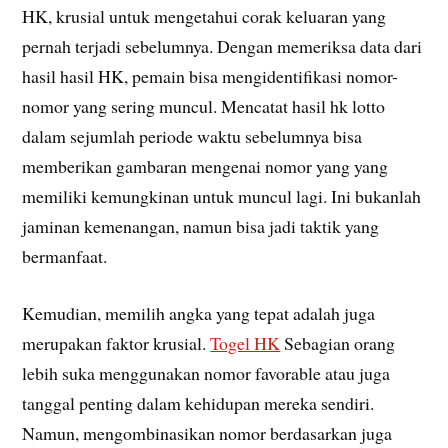
HK, krusial untuk mengetahui corak keluaran yang
pernah terjadi sebelumnya. Dengan memeriksa data dari
hasil hasil HK, pemain bisa mengidentifikasi nomor-
nomor yang sering muncul. Mencatat hasil hk lotto
dalam sejumlah periode waktu sebelumnya bisa
memberikan gambaran mengenai nomor yang yang
memiliki kemungkinan untuk muncul lagi. Ini bukanlah
jaminan kemenangan, namun bisa jadi taktik yang
bermanfaat.
Kemudian, memilih angka yang tepat adalah juga
merupakan faktor krusial.
Togel HK
Sebagian orang
lebih suka menggunakan nomor favorable atau juga
tanggal penting dalam kehidupan mereka sendiri.
Namun, mengombinasikan nomor berdasarkan juga