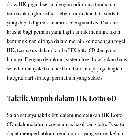
draw HK juga disertai dengan informasi tambahan
termasuk angka keluar sebelumnya dan data statistik
yang dapat digunakan untuk menganalisis. Data ini
krusial bagi pemain yang ingin untuk meningkatkan
kemungkinan dirinya dalam meraih kemenangan togel
HK, termasuk dalam lomba HK lotto 6D dan jenis
lainnya. Dengan demikian, sistem live draw bukan hanya
sekedar menyaksikan hasil undian, tetapi juga bagian
integral dari strategi permainan yang sukses.
Taktik Ampuh dalam HK Lotto 6D
Salah satunya taktik jitu dalam memainkan HK Lotto
6D ialah melalui menganalisis hasil yang lalu. Peserta
dapat memperhatikan trend nomor yang sering keluar