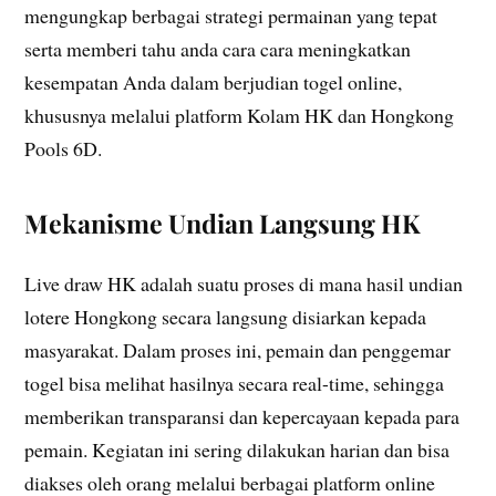
mengungkap berbagai strategi permainan yang tepat
serta memberi tahu anda cara cara meningkatkan
kesempatan Anda dalam berjudian togel online,
khususnya melalui platform Kolam HK dan Hongkong
Pools 6D.
Mekanisme Undian Langsung HK
Live draw HK adalah suatu proses di mana hasil undian
lotere Hongkong secara langsung disiarkan kepada
masyarakat. Dalam proses ini, pemain dan penggemar
togel bisa melihat hasilnya secara real-time, sehingga
memberikan transparansi dan kepercayaan kepada para
pemain. Kegiatan ini sering dilakukan harian dan bisa
diakses oleh orang melalui berbagai platform online