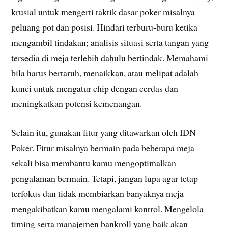
krusial untuk mengerti taktik dasar poker misalnya
peluang pot dan posisi. Hindari terburu-buru ketika
mengambil tindakan; analisis situasi serta tangan yang
tersedia di meja terlebih dahulu bertindak. Memahami
bila harus bertaruh, menaikkan, atau melipat adalah
kunci untuk mengatur chip dengan cerdas dan
meningkatkan potensi kemenangan.
Selain itu, gunakan fitur yang ditawarkan oleh IDN
Poker. Fitur misalnya bermain pada beberapa meja
sekali bisa membantu kamu mengoptimalkan
pengalaman bermain. Tetapi, jangan lupa agar tetap
terfokus dan tidak membiarkan banyaknya meja
mengakibatkan kamu mengalami kontrol. Mengelola
timing serta manajemen bankroll yang baik akan