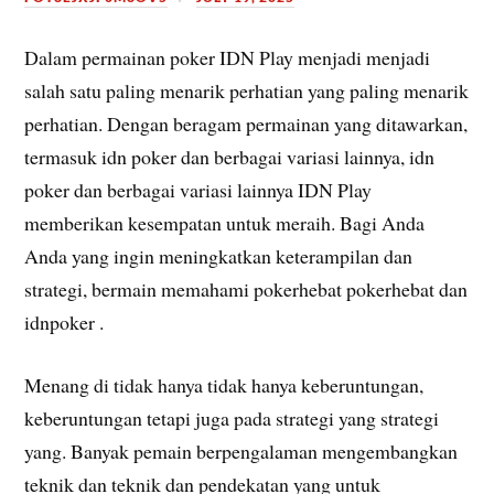
Dalam permainan poker IDN Play menjadi menjadi
salah satu paling menarik perhatian yang paling menarik
perhatian. Dengan beragam permainan yang ditawarkan,
termasuk idn poker dan berbagai variasi lainnya, idn
poker dan berbagai variasi lainnya IDN Play
memberikan kesempatan untuk meraih. Bagi Anda
Anda yang ingin meningkatkan keterampilan dan
strategi, bermain memahami pokerhebat pokerhebat dan
idnpoker .
Menang di tidak hanya tidak hanya keberuntungan,
keberuntungan tetapi juga pada strategi yang strategi
yang. Banyak pemain berpengalaman mengembangkan
teknik dan teknik dan pendekatan yang untuk