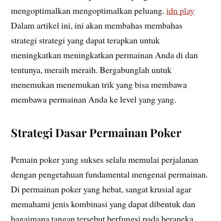
mengoptimalkan mengoptimalkan peluang.
idn play
Dalam artikel ini, ini akan membahas membahas
strategi strategi yang dapat terapkan untuk
meningkatkan meningkatkan permainan Anda di dan
tentunya, meraih meraih. Bergabunglah untuk
menemukan menemukan trik yang bisa membawa
membawa permainan Anda ke level yang yang.
Strategi Dasar Permainan Poker
Pemain poker yang sukses selalu memulai perjalanan
dengan pengetahuan fundamental mengenai permainan.
Di permainan poker yang hebat, sangat krusial agar
memahami jenis kombinasi yang dapat dibentuk dan
bagaimana tangan tersebut berfungsi pada beraneka