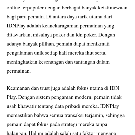
online terpopuler dengan berbagai banyak keistimewaan
bagi para pemain. Di antara daya tarik utama dari
IDNPlay adalah keanekaragaman permainan yang
ditawarkan, misalnya poker dan idn poker. Dengan
adanya banyak pilihan, pemain dapat menikmati
pengalaman unik setiap kali mereka ikut serta,
meningkatkan kesenangan dan tantangan dalam
permainan.
Keamanan dan trust juga adalah fokus utama di IDN
Play. Dengan sistem pengaman modern, pemain tidak
usah khawatir tentang data pribadi mereka. IDNPlay
memastikan bahwa semua transaksi terjamin, sehingga
pemain dapat fokus pada strategi mereka tanpa
halangan. Hal ini adalah salah satu faktor mengapa