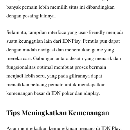
banyak pemain lebih memilih situs ini dibandingkan
dengan pesaing lainnya.
Selain itu, tampilan interface yang user-friendly menjadi
suatu keunggulan lain dari IDNPlay. Pemula pun dapat
dengan mudah navigasi dan menemukan game yang
mereka cari. Gabungan antara desain yang menarik dan
fungsionalitas optimal membuat proses bermain
menjadi lebih seru, yang pada gilirannya dapat
menaikkan peluang pemain untuk mendapatkan
kemenangan besar di IDN poker dan idnplay.
Tips Meningkatkan Kemenangan
Agar meningkatkan kemungkinan menang di IDN Play,