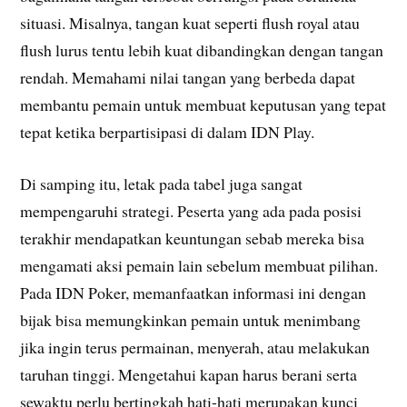
situasi. Misalnya, tangan kuat seperti flush royal atau
flush lurus tentu lebih kuat dibandingkan dengan tangan
rendah. Memahami nilai tangan yang berbeda dapat
membantu pemain untuk membuat keputusan yang tepat
tepat ketika berpartisipasi di dalam IDN Play.
Di samping itu, letak pada tabel juga sangat
mempengaruhi strategi. Peserta yang ada pada posisi
terakhir mendapatkan keuntungan sebab mereka bisa
mengamati aksi pemain lain sebelum membuat pilihan.
Pada IDN Poker, memanfaatkan informasi ini dengan
bijak bisa memungkinkan pemain untuk menimbang
jika ingin terus permainan, menyerah, atau melakukan
taruhan tinggi. Mengetahui kapan harus berani serta
sewaktu perlu bertingkah hati-hati merupakan kunci