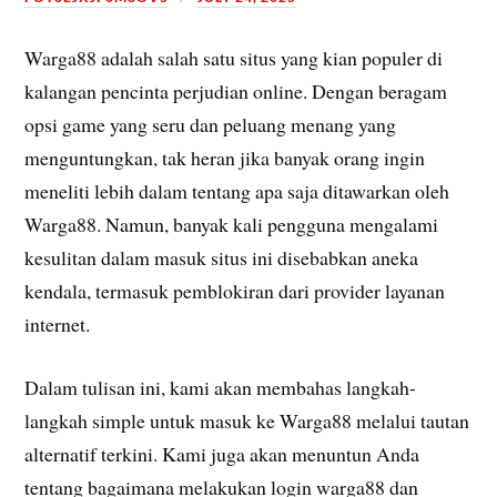
Warga88 adalah salah satu situs yang kian populer di
kalangan pencinta perjudian online. Dengan beragam
opsi game yang seru dan peluang menang yang
menguntungkan, tak heran jika banyak orang ingin
meneliti lebih dalam tentang apa saja ditawarkan oleh
Warga88. Namun, banyak kali pengguna mengalami
kesulitan dalam masuk situs ini disebabkan aneka
kendala, termasuk pemblokiran dari provider layanan
internet.
Dalam tulisan ini, kami akan membahas langkah-
langkah simple untuk masuk ke Warga88 melalui tautan
alternatif terkini. Kami juga akan menuntun Anda
tentang bagaimana melakukan login warga88 dan