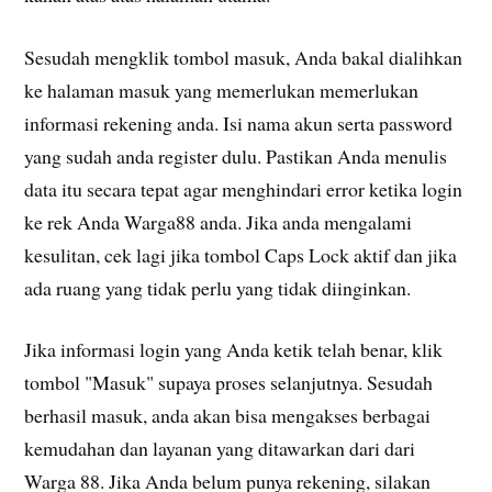
Sesudah mengklik tombol masuk, Anda bakal dialihkan
ke halaman masuk yang memerlukan memerlukan
informasi rekening anda. Isi nama akun serta password
yang sudah anda register dulu. Pastikan Anda menulis
data itu secara tepat agar menghindari error ketika login
ke rek Anda Warga88 anda. Jika anda mengalami
kesulitan, cek lagi jika tombol Caps Lock aktif dan jika
ada ruang yang tidak perlu yang tidak diinginkan.
Jika informasi login yang Anda ketik telah benar, klik
tombol "Masuk" supaya proses selanjutnya. Sesudah
berhasil masuk, anda akan bisa mengakses berbagai
kemudahan dan layanan yang ditawarkan dari dari
Warga 88. Jika Anda belum punya rekening, silakan