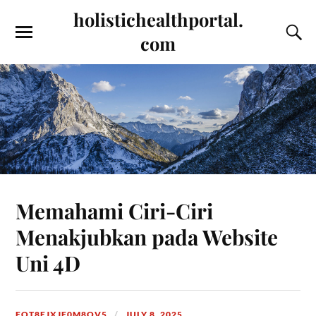
holistichealthportal.
com
Memahami Ciri-Ciri
Menakjubkan pada Website
Uni 4D
FOT8EJXJF0M8OV5
JULY 8, 2025