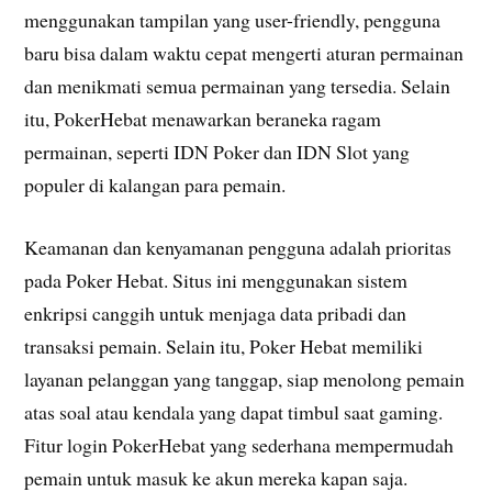
menggunakan tampilan yang user-friendly, pengguna
baru bisa dalam waktu cepat mengerti aturan permainan
dan menikmati semua permainan yang tersedia. Selain
itu, PokerHebat menawarkan beraneka ragam
permainan, seperti IDN Poker dan IDN Slot yang
populer di kalangan para pemain.
Keamanan dan kenyamanan pengguna adalah prioritas
pada Poker Hebat. Situs ini menggunakan sistem
enkripsi canggih untuk menjaga data pribadi dan
transaksi pemain. Selain itu, Poker Hebat memiliki
layanan pelanggan yang tanggap, siap menolong pemain
atas soal atau kendala yang dapat timbul saat gaming.
Fitur login PokerHebat yang sederhana mempermudah
pemain untuk masuk ke akun mereka kapan saja.