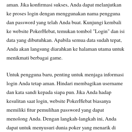
aman. Jika konfirmasi sukses, Anda dapat melanjutkan
ke proses login dengan menggunakan nama pengguna
dan password yang telah Anda buat. Kunjungi kembali
ke website PokerHebat, temukan tombol "Login" dan isi
data yang dibutuhkan. Apabila semua data sudah tepat,
Anda akan langsung diarahkan ke halaman utama untuk
menikmati berbagai game.
Untuk pengguna baru, penting untuk menjaga informasi
login Anda tetap aman. Hindari membagikan username
dan kata sandi kepada siapa pun. Jika Anda hadap
kesulitan saat login, website PokerHebat biasanya
memiliki fitur pemulihan password yang dapat
menolong Anda. Dengan langkah-langkah ini, Anda
dapat untuk menyusuri dunia poker yang menarik di