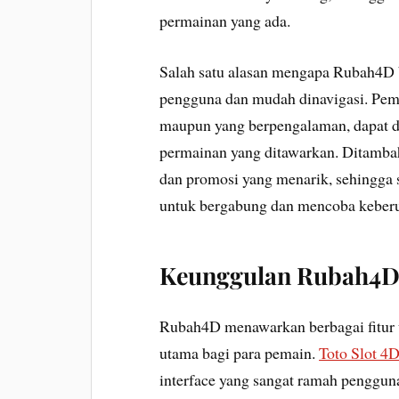
permainan yang ada.
Salah satu alasan mengapa Rubah4D 
pengguna dan mudah dinavigasi. Pema
maupun yang berpengalaman, dapat d
permainan yang ditawarkan. Ditamba
dan promosi yang menarik, sehingga
untuk bergabung dan mencoba keberun
Keunggulan Rubah4
Rubah4D menawarkan berbagai fitur 
utama bagi para pemain.
Toto Slot 4
interface yang sangat ramah penggu