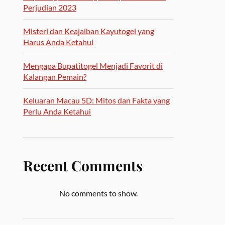
Perjudian 2023
Misteri dan Keajaiban Kayutogel yang
Harus Anda Ketahui
Mengapa Bupatitogel Menjadi Favorit di
Kalangan Pemain?
Keluaran Macau 5D: Mitos dan Fakta yang
Perlu Anda Ketahui
Recent Comments
No comments to show.