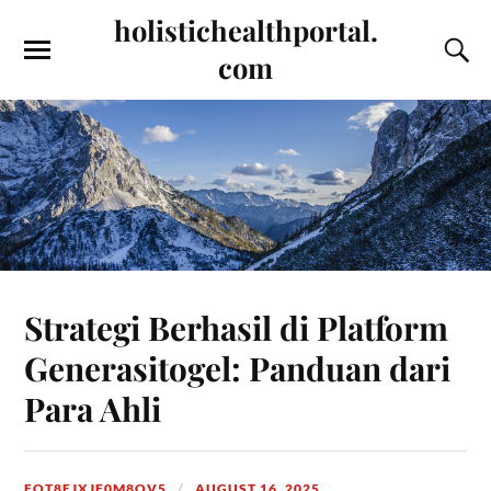
holistichealthportal.
com
Strategi Berhasil di Platform
Generasitogel: Panduan dari
Para Ahli
FOT8EJXJF0M8OV5
AUGUST 16, 2025