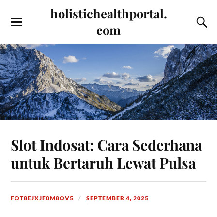
holistichealthportal.
com
Slot Indosat: Cara Sederhana
untuk Bertaruh Lewat Pulsa
FOT8EJXJF0M8OV5
SEPTEMBER 4, 2025