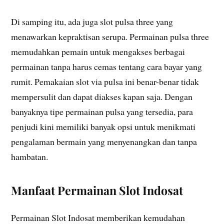
Di samping itu, ada juga slot pulsa three yang
menawarkan kepraktisan serupa. Permainan pulsa three
memudahkan pemain untuk mengakses berbagai
permainan tanpa harus cemas tentang cara bayar yang
rumit. Pemakaian slot via pulsa ini benar-benar tidak
mempersulit dan dapat diakses kapan saja. Dengan
banyaknya tipe permainan pulsa yang tersedia, para
penjudi kini memiliki banyak opsi untuk menikmati
pengalaman bermain yang menyenangkan dan tanpa
hambatan.
Manfaat Permainan Slot Indosat
Permainan Slot Indosat memberikan kemudahan