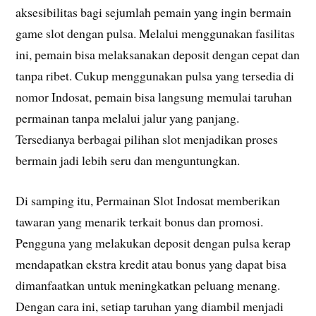
aksesibilitas bagi sejumlah pemain yang ingin bermain
game slot dengan pulsa. Melalui menggunakan fasilitas
ini, pemain bisa melaksanakan deposit dengan cepat dan
tanpa ribet. Cukup menggunakan pulsa yang tersedia di
nomor Indosat, pemain bisa langsung memulai taruhan
permainan tanpa melalui jalur yang panjang.
Tersedianya berbagai pilihan slot menjadikan proses
bermain jadi lebih seru dan menguntungkan.
Di samping itu, Permainan Slot Indosat memberikan
tawaran yang menarik terkait bonus dan promosi.
Pengguna yang melakukan deposit dengan pulsa kerap
mendapatkan ekstra kredit atau bonus yang dapat bisa
dimanfaatkan untuk meningkatkan peluang menang.
Dengan cara ini, setiap taruhan yang diambil menjadi