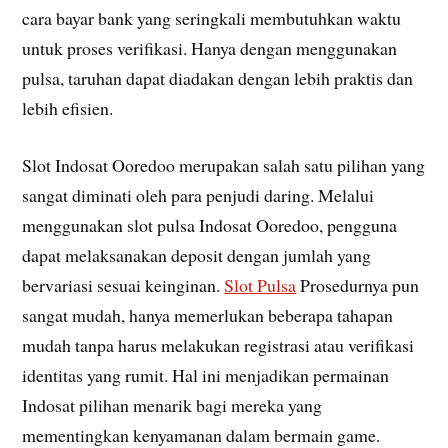
cara bayar bank yang seringkali membutuhkan waktu
untuk proses verifikasi. Hanya dengan menggunakan
pulsa, taruhan dapat diadakan dengan lebih praktis dan
lebih efisien.
Slot Indosat Ooredoo merupakan salah satu pilihan yang
sangat diminati oleh para penjudi daring. Melalui
menggunakan slot pulsa Indosat Ooredoo, pengguna
dapat melaksanakan deposit dengan jumlah yang
bervariasi sesuai keinginan.
Slot Pulsa
Prosedurnya pun
sangat mudah, hanya memerlukan beberapa tahapan
mudah tanpa harus melakukan registrasi atau verifikasi
identitas yang rumit. Hal ini menjadikan permainan
Indosat pilihan menarik bagi mereka yang
mementingkan kenyamanan dalam bermain game.