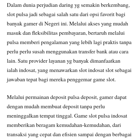
Dalam dunia perjudian daring yg semakin berkembang,
slot pulsa jadi sebagai salah satu dari opsi favorit bagi
banyak gamer di Negeri ini. Melalui akses yang mudah
masuk dan fleksibilitas pembayaran, bertaruh melalui
pulsa memberi pengalaman yang lebih lagi praktis tanpa
perlu perlu susah menggunakan transfer bank atau cara
lain. Satu provider layanan yg banyak dimanfaatkan
ialah indosat, yang menawarkan slot indosat slot sebagai
jawaban tepat bagi mereka penggemar game slot.
Melalui permainan deposit pulsa deposit, gamer dapat
dengan mudah membuat deposit tanpa perlu
meninggalkan tempat tinggal. Game slot pulsa indosat
memberikan beragam kemudahan-kemudahan, dari
transaksi yang cepat dan efisien sampai dengan berbagai