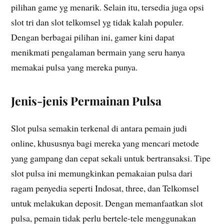
pilihan game yg menarik. Selain itu, tersedia juga opsi
slot tri dan slot telkomsel yg tidak kalah populer.
Dengan berbagai pilihan ini, gamer kini dapat
menikmati pengalaman bermain yang seru hanya
memakai pulsa yang mereka punya.
Jenis-jenis Permainan Pulsa
Slot pulsa semakin terkenal di antara pemain judi
online, khususnya bagi mereka yang mencari metode
yang gampang dan cepat sekali untuk bertransaksi. Tipe
slot pulsa ini memungkinkan pemakaian pulsa dari
ragam penyedia seperti Indosat, three, dan Telkomsel
untuk melakukan deposit. Dengan memanfaatkan slot
pulsa, pemain tidak perlu bertele-tele menggunakan