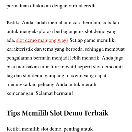
permainan dilakukan dengan virtual credit.
Ketika Anda sudah memahami cara bermain, cobalah
untuk mengeksplorasi berbagai jenis slot demo yang
ada.
slot demo mahjong ways
Setiap game memiliki
karakteristik dan tema yang berbeda, sehingga membuat
pengalaman bermain menjadi lebih menarik. Anda juga
bisa merasakan fitur-fitur inovatif seperti slot demo anti
lag dan slot demo gampang maxwin yang dapat
meningkatkan peluang Anda untuk meraih
kemenangan. Selamat bermain!
Tips Memilih Slot Demo Terbaik
Ketika memilih slot demo, penting untuk