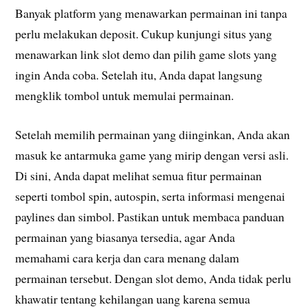
Banyak platform yang menawarkan permainan ini tanpa
perlu melakukan deposit. Cukup kunjungi situs yang
menawarkan link slot demo dan pilih game slots yang
ingin Anda coba. Setelah itu, Anda dapat langsung
mengklik tombol untuk memulai permainan.
Setelah memilih permainan yang diinginkan, Anda akan
masuk ke antarmuka game yang mirip dengan versi asli.
Di sini, Anda dapat melihat semua fitur permainan
seperti tombol spin, autospin, serta informasi mengenai
paylines dan simbol. Pastikan untuk membaca panduan
permainan yang biasanya tersedia, agar Anda
memahami cara kerja dan cara menang dalam
permainan tersebut. Dengan slot demo, Anda tidak perlu
khawatir tentang kehilangan uang karena semua