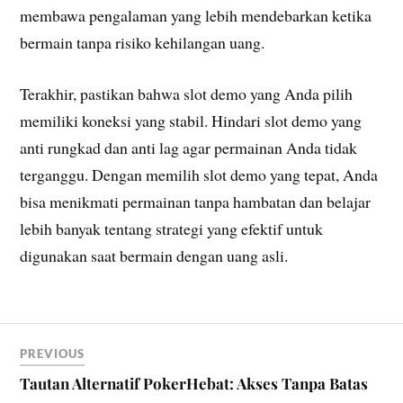
membawa pengalaman yang lebih mendebarkan ketika
bermain tanpa risiko kehilangan uang.
Terakhir, pastikan bahwa slot demo yang Anda pilih
memiliki koneksi yang stabil. Hindari slot demo yang
anti rungkad dan anti lag agar permainan Anda tidak
terganggu. Dengan memilih slot demo yang tepat, Anda
bisa menikmati permainan tanpa hambatan dan belajar
lebih banyak tentang strategi yang efektif untuk
digunakan saat bermain dengan uang asli.
PREVIOUS
Tautan Alternatif PokerHebat: Akses Tanpa Batas