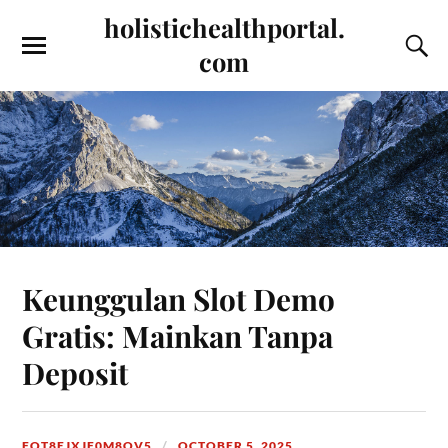
holistichealthportal.
com
Keunggulan Slot Demo
Gratis: Mainkan Tanpa
Deposit
FOT8EJXJF0M8OV5
OCTOBER 5, 2025