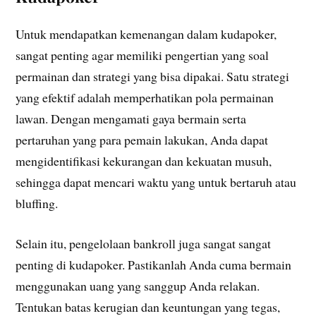
Untuk mendapatkan kemenangan dalam kudapoker,
sangat penting agar memiliki pengertian yang soal
permainan dan strategi yang bisa dipakai. Satu strategi
yang efektif adalah memperhatikan pola permainan
lawan. Dengan mengamati gaya bermain serta
pertaruhan yang para pemain lakukan, Anda dapat
mengidentifikasi kekurangan dan kekuatan musuh,
sehingga dapat mencari waktu yang untuk bertaruh atau
bluffing.
Selain itu, pengelolaan bankroll juga sangat sangat
penting di kudapoker. Pastikanlah Anda cuma bermain
menggunakan uang yang sanggup Anda relakan.
Tentukan batas kerugian dan keuntungan yang tegas,