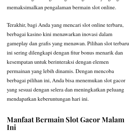
memaksimalkan pengalaman bermain slot online.
Terakhir, bagi Anda yang mencari slot online terbaru,
berbagai kasino kini menawarkan inovasi dalam
gameplay dan grafis yang menawan. Pilihan slot terbaru
ini sering dilengkapi dengan fitur bonus menarik dan
kesempatan untuk berinteraksi dengan elemen
permainan yang lebih dinamis. Dengan mencoba
berbagai pilihan ini, Anda bisa menemukan slot gacor
yang sesuai dengan selera dan meningkatkan peluang
mendapatkan keberuntungan hari ini.
Manfaat Bermain Slot Gacor Malam
Ini