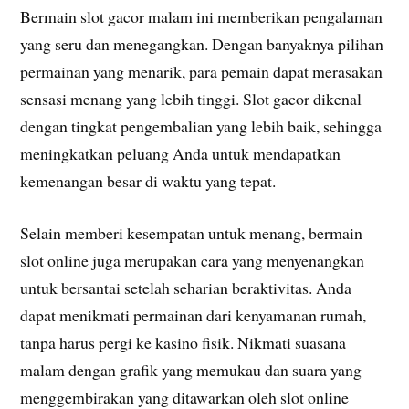
Bermain slot gacor malam ini memberikan pengalaman
yang seru dan menegangkan. Dengan banyaknya pilihan
permainan yang menarik, para pemain dapat merasakan
sensasi menang yang lebih tinggi. Slot gacor dikenal
dengan tingkat pengembalian yang lebih baik, sehingga
meningkatkan peluang Anda untuk mendapatkan
kemenangan besar di waktu yang tepat.
Selain memberi kesempatan untuk menang, bermain
slot online juga merupakan cara yang menyenangkan
untuk bersantai setelah seharian beraktivitas. Anda
dapat menikmati permainan dari kenyamanan rumah,
tanpa harus pergi ke kasino fisik. Nikmati suasana
malam dengan grafik yang memukau dan suara yang
menggembirakan yang ditawarkan oleh slot online