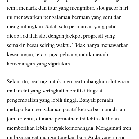
tema menarik dan fitur yang menghibur, slot gacor hari
ini menawarkan pengalaman bermain yang seru dan
menguntungkan. Salah satu permainan yang patut
dicoba adalah slot dengan jackpot progresif yang
semakin besar seiring waktu. Tidak hanya menawarkan
kesenangan, tetapi juga peluang untuk meraih
kemenangan yang signifikan.
Selain itu, penting untuk mempertimbangkan slot gacor
malam ini yang seringkali memiliki tingkat
pengembalian yang lebih tinggi. Banyak pemain
melaporkan pengalaman positif ketika bermain di jam-
jam tertentu, di mana permainan ini lebih aktif dan
memberikan lebih banyak kemenangan. Mengamati tren
ini bisa sangat menguntungkan bagi Anda yang ingin