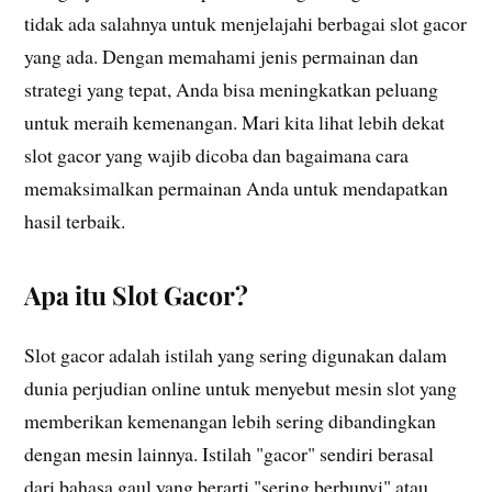
tidak ada salahnya untuk menjelajahi berbagai slot gacor
yang ada. Dengan memahami jenis permainan dan
strategi yang tepat, Anda bisa meningkatkan peluang
untuk meraih kemenangan. Mari kita lihat lebih dekat
slot gacor yang wajib dicoba dan bagaimana cara
memaksimalkan permainan Anda untuk mendapatkan
hasil terbaik.
Apa itu Slot Gacor?
Slot gacor adalah istilah yang sering digunakan dalam
dunia perjudian online untuk menyebut mesin slot yang
memberikan kemenangan lebih sering dibandingkan
dengan mesin lainnya. Istilah "gacor" sendiri berasal
dari bahasa gaul yang berarti "sering berbunyi" atau