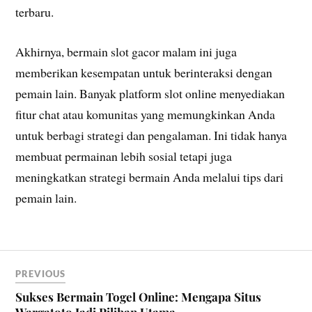
terbaru.
Akhirnya, bermain slot gacor malam ini juga
memberikan kesempatan untuk berinteraksi dengan
pemain lain. Banyak platform slot online menyediakan
fitur chat atau komunitas yang memungkinkan Anda
untuk berbagi strategi dan pengalaman. Ini tidak hanya
membuat permainan lebih sosial tetapi juga
meningkatkan strategi bermain Anda melalui tips dari
pemain lain.
PREVIOUS
Sukses Bermain Togel Online: Mengapa Situs