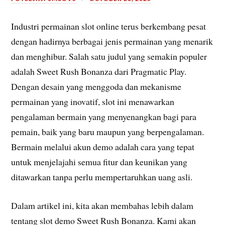
Industri permainan slot online terus berkembang pesat
dengan hadirnya berbagai jenis permainan yang menarik
dan menghibur. Salah satu judul yang semakin populer
adalah Sweet Rush Bonanza dari Pragmatic Play.
Dengan desain yang menggoda dan mekanisme
permainan yang inovatif, slot ini menawarkan
pengalaman bermain yang menyenangkan bagi para
pemain, baik yang baru maupun yang berpengalaman.
Bermain melalui akun demo adalah cara yang tepat
untuk menjelajahi semua fitur dan keunikan yang
ditawarkan tanpa perlu mempertaruhkan uang asli.
Dalam artikel ini, kita akan membahas lebih dalam
tentang slot demo Sweet Rush Bonanza. Kami akan