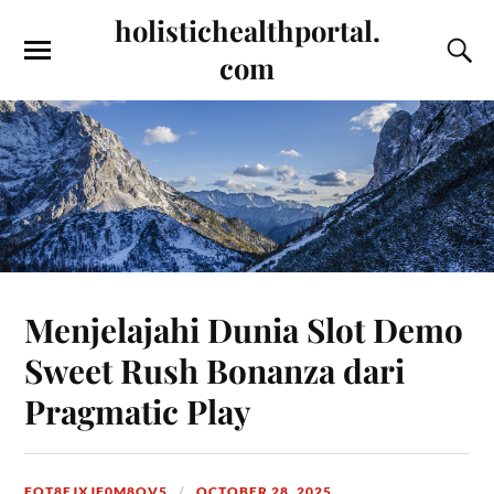
holistichealthportal.
com
Menjelajahi Dunia Slot Demo
Sweet Rush Bonanza dari
Pragmatic Play
FOT8EJXJF0M8OV5
OCTOBER 28, 2025