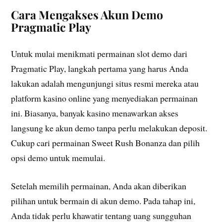
Cara Mengakses Akun Demo
Pragmatic Play
Untuk mulai menikmati permainan slot demo dari
Pragmatic Play, langkah pertama yang harus Anda
lakukan adalah mengunjungi situs resmi mereka atau
platform kasino online yang menyediakan permainan
ini. Biasanya, banyak kasino menawarkan akses
langsung ke akun demo tanpa perlu melakukan deposit.
Cukup cari permainan Sweet Rush Bonanza dan pilih
opsi demo untuk memulai.
Setelah memilih permainan, Anda akan diberikan
pilihan untuk bermain di akun demo. Pada tahap ini,
Anda tidak perlu khawatir tentang uang sungguhan