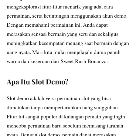
mengeksplorasi fitur-fitur menarik yang ada, cara
permainan, serta keuntungan menggunakan akun demo.
Dengan memahami permainan ini, Anda dapat
merasakan sensasi bermain yang seru dan sekaligus
meningkatkan kesempatan menang saat bermain dengan
uang nyata. Mari kita mulai menjelajahi dunia penuh
warna dan keseruan dari Sweet Rush Bonanza.
Apa Itu Slot Demo?
Slot demo adalah versi permainan slot yang bisa
dimainkan tanpa mempertaruhkan uang sungguhan.
Fitur ini sangat populer di kalangan pemain yang ingin
mencoba permainan baru sebelum memasang taruhan
nyata. Dengan slot demo, pemain dapat merasakan