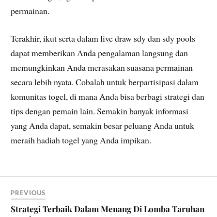
permainan.
Terakhir, ikut serta dalam live draw sdy dan sdy pools
dapat memberikan Anda pengalaman langsung dan
memungkinkan Anda merasakan suasana permainan
secara lebih nyata. Cobalah untuk berpartisipasi dalam
komunitas togel, di mana Anda bisa berbagi strategi dan
tips dengan pemain lain. Semakin banyak informasi
yang Anda dapat, semakin besar peluang Anda untuk
meraih hadiah togel yang Anda impikan.
PREVIOUS
Strategi Terbaik Dalam Menang Di Lomba Taruhan