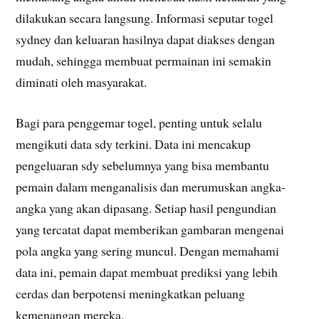
dilakukan secara langsung. Informasi seputar togel
sydney dan keluaran hasilnya dapat diakses dengan
mudah, sehingga membuat permainan ini semakin
diminati oleh masyarakat.
Bagi para penggemar togel, penting untuk selalu
mengikuti data sdy terkini. Data ini mencakup
pengeluaran sdy sebelumnya yang bisa membantu
pemain dalam menganalisis dan merumuskan angka-
angka yang akan dipasang. Setiap hasil pengundian
yang tercatat dapat memberikan gambaran mengenai
pola angka yang sering muncul. Dengan memahami
data ini, pemain dapat membuat prediksi yang lebih
cerdas dan berpotensi meningkatkan peluang
kemenangan mereka.