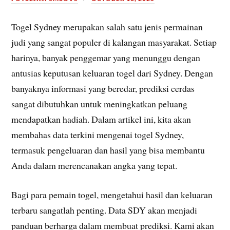
Togel Sydney merupakan salah satu jenis permainan
judi yang sangat populer di kalangan masyarakat. Setiap
harinya, banyak penggemar yang menunggu dengan
antusias keputusan keluaran togel dari Sydney. Dengan
banyaknya informasi yang beredar, prediksi cerdas
sangat dibutuhkan untuk meningkatkan peluang
mendapatkan hadiah. Dalam artikel ini, kita akan
membahas data terkini mengenai togel Sydney,
termasuk pengeluaran dan hasil yang bisa membantu
Anda dalam merencanakan angka yang tepat.
Bagi para pemain togel, mengetahui hasil dan keluaran
terbaru sangatlah penting. Data SDY akan menjadi
panduan berharga dalam membuat prediksi. Kami akan