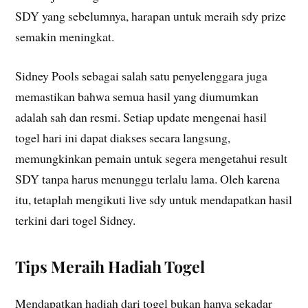
SDY yang sebelumnya, harapan untuk meraih sdy prize
semakin meningkat.
Sidney Pools sebagai salah satu penyelenggara juga
memastikan bahwa semua hasil yang diumumkan
adalah sah dan resmi. Setiap update mengenai hasil
togel hari ini dapat diakses secara langsung,
memungkinkan pemain untuk segera mengetahui result
SDY tanpa harus menunggu terlalu lama. Oleh karena
itu, tetaplah mengikuti live sdy untuk mendapatkan hasil
terkini dari togel Sidney.
Tips Meraih Hadiah Togel
Mendapatkan hadiah dari togel bukan hanya sekadar