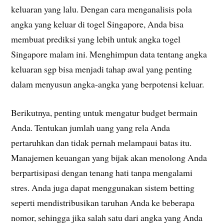
keluaran yang lalu. Dengan cara menganalisis pola
angka yang keluar di togel Singapore, Anda bisa
membuat prediksi yang lebih untuk angka togel
Singapore malam ini. Menghimpun data tentang angka
keluaran sgp bisa menjadi tahap awal yang penting
dalam menyusun angka-angka yang berpotensi keluar.
Berikutnya, penting untuk mengatur budget bermain
Anda. Tentukan jumlah uang yang rela Anda
pertaruhkan dan tidak pernah melampaui batas itu.
Manajemen keuangan yang bijak akan menolong Anda
berpartisipasi dengan tenang hati tanpa mengalami
stres. Anda juga dapat menggunakan sistem betting
seperti mendistribusikan taruhan Anda ke beberapa
nomor, sehingga jika salah satu dari angka yang Anda