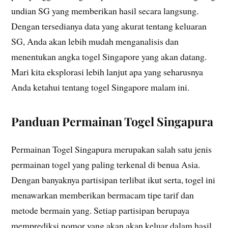
undian SG yang memberikan hasil secara langsung.
Dengan tersedianya data yang akurat tentang keluaran
SG, Anda akan lebih mudah menganalisis dan
menentukan angka togel Singapore yang akan datang.
Mari kita eksplorasi lebih lanjut apa yang seharusnya
Anda ketahui tentang togel Singapore malam ini.
Panduan Permainan Togel Singapura
Permainan Togel Singapura merupakan salah satu jenis
permainan togel yang paling terkenal di benua Asia.
Dengan banyaknya partisipan terlibat ikut serta, togel ini
menawarkan memberikan bermacam tipe tarif dan
metode bermain yang. Setiap partisipan berupaya
memprediksi nomor yang akan akan keluar dalam hasil