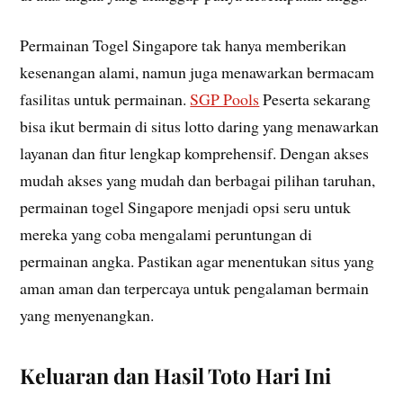
Permainan Togel Singapore tak hanya memberikan
kesenangan alami, namun juga menawarkan bermacam
fasilitas untuk permainan.
SGP Pools
Peserta sekarang
bisa ikut bermain di situs lotto daring yang menawarkan
layanan dan fitur lengkap komprehensif. Dengan akses
mudah akses yang mudah dan berbagai pilihan taruhan,
permainan togel Singapore menjadi opsi seru untuk
mereka yang coba mengalami peruntungan di
permainan angka. Pastikan agar menentukan situs yang
aman aman dan terpercaya untuk pengalaman bermain
yang menyenangkan.
Keluaran dan Hasil Toto Hari Ini