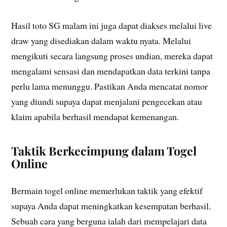
Hasil toto SG malam ini juga dapat diakses melalui live
draw yang disediakan dalam waktu nyata. Melalui
mengikuti secara langsung proses undian, mereka dapat
mengalami sensasi dan mendapatkan data terkini tanpa
perlu lama menunggu. Pastikan Anda mencatat nomor
yang diundi supaya dapat menjalani pengecekan atau
klaim apabila berhasil mendapat kemenangan.
Taktik Berkecimpung dalam Togel
Online
Bermain togel online memerlukan taktik yang efektif
supaya Anda dapat meningkatkan kesempatan berhasil.
Sebuah cara yang berguna ialah dari mempelajari data