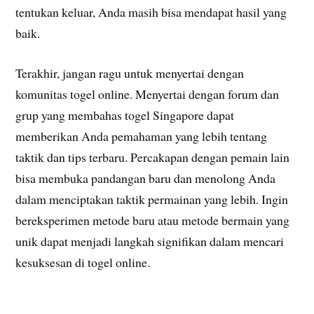
tentukan keluar, Anda masih bisa mendapat hasil yang
baik.
Terakhir, jangan ragu untuk menyertai dengan
komunitas togel online. Menyertai dengan forum dan
grup yang membahas togel Singapore dapat
memberikan Anda pemahaman yang lebih tentang
taktik dan tips terbaru. Percakapan dengan pemain lain
bisa membuka pandangan baru dan menolong Anda
dalam menciptakan taktik permainan yang lebih. Ingin
bereksperimen metode baru atau metode bermain yang
unik dapat menjadi langkah signifikan dalam mencari
kesuksesan di togel online.