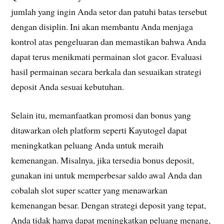
jumlah yang ingin Anda setor dan patuhi batas tersebut
dengan disiplin. Ini akan membantu Anda menjaga
kontrol atas pengeluaran dan memastikan bahwa Anda
dapat terus menikmati permainan slot gacor. Evaluasi
hasil permainan secara berkala dan sesuaikan strategi
deposit Anda sesuai kebutuhan.
Selain itu, memanfaatkan promosi dan bonus yang
ditawarkan oleh platform seperti Kayutogel dapat
meningkatkan peluang Anda untuk meraih
kemenangan. Misalnya, jika tersedia bonus deposit,
gunakan ini untuk memperbesar saldo awal Anda dan
cobalah slot super scatter yang menawarkan
kemenangan besar. Dengan strategi deposit yang tepat,
Anda tidak hanya dapat meningkatkan peluang menang,