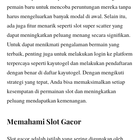
pemain baru untuk mencoba peruntungan mereka tanpa
harus mengeluarkan banyak modal di awal. Selain itu,
ada juga fitur menarik seperti slot super scatter yang
dapat meningkatkan peluang menang secara signifikan.
Untuk dapat menikmati pengalaman bermain yang
terbaik, penting juga untuk melakukan login ke platform
terpercaya seperti kayutogel dan melakukan pendaftaran
dengan benar di daftar kayutogel. Dengan mengikuti
strategi yang tepat, Anda bisa memaksimalkan setiap
kesempatan di permainan slot dan meningkatkan
peluang mendapatkan kemenangan.
Memahami Slot Gacor
Slot gacor adalah istilah yang sering digunakan oleh