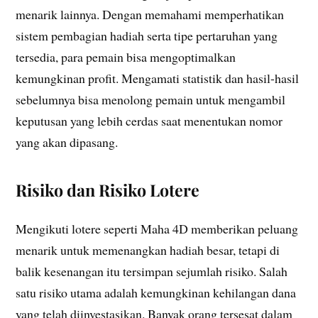
menarik lainnya. Dengan memahami memperhatikan
sistem pembagian hadiah serta tipe pertaruhan yang
tersedia, para pemain bisa mengoptimalkan
kemungkinan profit. Mengamati statistik dan hasil-hasil
sebelumnya bisa menolong pemain untuk mengambil
keputusan yang lebih cerdas saat menentukan nomor
yang akan dipasang.
Risiko dan Risiko Lotere
Mengikuti lotere seperti Maha 4D memberikan peluang
menarik untuk memenangkan hadiah besar, tetapi di
balik kesenangan itu tersimpan sejumlah risiko. Salah
satu risiko utama adalah kemungkinan kehilangan dana
yang telah diinvestasikan. Banyak orang tersesat dalam