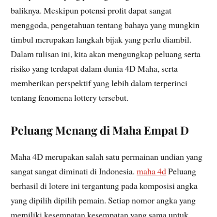
baliknya. Meskipun potensi profit dapat sangat
menggoda, pengetahuan tentang bahaya yang mungkin
timbul merupakan langkah bijak yang perlu diambil.
Dalam tulisan ini, kita akan mengungkap peluang serta
risiko yang terdapat dalam dunia 4D Maha, serta
memberikan perspektif yang lebih dalam terperinci
tentang fenomena lottery tersebut.
Peluang Menang di Maha Empat D
Maha 4D merupakan salah satu permainan undian yang
sangat sangat diminati di Indonesia.
maha 4d
Peluang
berhasil di lotere ini tergantung pada komposisi angka
yang dipilih dipilih pemain. Setiap nomor angka yang
memiliki kesempatan kesempatan yang sama untuk