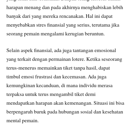
harapan menang dan pada akhirnya menghabiskan lebih
banyak dari yang mereka rencanakan. Hal ini dapat
menyebabkan stres finansial yang serius, terutama jika
seorang pemain mengalami kerugian beruntun.
Selain aspek finansial, ada juga tantangan emosional
yang terkait dengan permainan lotere. Ketika seseorang
terus-menerus memainkan tiket tanpa hasil, dapat
timbul emosi frustrasi dan kecemasan. Ada juga
kemungkinan kecanduan, di mana individu merasa
terpaksa untuk terus mengambil tiket demi
mendapatkan harapan akan kemenangan. Situasi ini bisa
berpengaruh buruk pada hubungan sosial dan kesehatan
mental pemain.