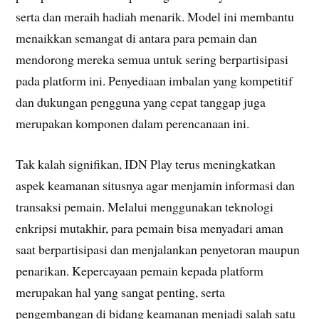
serta dan meraih hadiah menarik. Model ini membantu
menaikkan semangat di antara para pemain dan
mendorong mereka semua untuk sering berpartisipasi
pada platform ini. Penyediaan imbalan yang kompetitif
dan dukungan pengguna yang cepat tanggap juga
merupakan komponen dalam perencanaan ini.
Tak kalah signifikan, IDN Play terus meningkatkan
aspek keamanan situsnya agar menjamin informasi dan
transaksi pemain. Melalui menggunakan teknologi
enkripsi mutakhir, para pemain bisa menyadari aman
saat berpartisipasi dan menjalankan penyetoran maupun
penarikan. Kepercayaan pemain kepada platform
merupakan hal yang sangat penting, serta
pengembangan di bidang keamanan menjadi salah satu