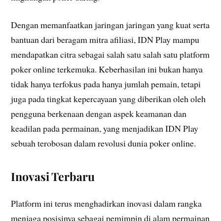
Dengan memanfaatkan jaringan jaringan yang kuat serta
bantuan dari beragam mitra afiliasi, IDN Play mampu
mendapatkan citra sebagai salah satu salah satu platform
poker online terkemuka. Keberhasilan ini bukan hanya
tidak hanya terfokus pada hanya jumlah pemain, tetapi
juga pada tingkat kepercayaan yang diberikan oleh oleh
pengguna berkenaan dengan aspek keamanan dan
keadilan pada permainan, yang menjadikan IDN Play
sebuah terobosan dalam revolusi dunia poker online.
Inovasi Terbaru
Platform ini terus menghadirkan inovasi dalam rangka
menjaga posisinya sebagai pemimpin di alam permainan