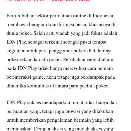
Pertumbuhan sektor permainan online di Indonesia
membawa beragam transformasi besar, khususnya di
dunia poker. Salah satu wadah yang jadi fokus adalah
IDN Play, sebagai terkenal sebagai pusat tempat
kegiatan untuk para penggemar poker, di dalamnya
poker rekan dan idn poker. Perubahan yang dialami
pada IDN Play tidak hanya merevolusi cara pemain
berinteraksi game, akan tetapi juga berdampak pada
dinamika komunitas di antara para pecinta poker.
IDN Play sukses mendapatkan minat tidak hanya dari
permainan yang, tetapi juga inovasi yang dilakukan
untuk memberikan pengalaman bermain yang lebih
memuaskan. Dengan akses yang mudah akses yang