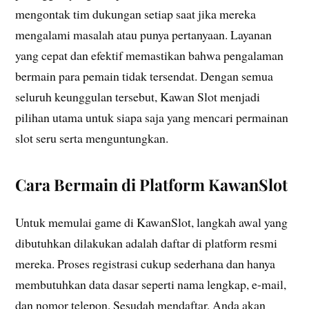
mengontak tim dukungan setiap saat jika mereka
mengalami masalah atau punya pertanyaan. Layanan
yang cepat dan efektif memastikan bahwa pengalaman
bermain para pemain tidak tersendat. Dengan semua
seluruh keunggulan tersebut, Kawan Slot menjadi
pilihan utama untuk siapa saja yang mencari permainan
slot seru serta menguntungkan.
Cara Bermain di Platform KawanSlot
Untuk memulai game di KawanSlot, langkah awal yang
dibutuhkan dilakukan adalah daftar di platform resmi
mereka. Proses registrasi cukup sederhana dan hanya
membutuhkan data dasar seperti nama lengkap, e-mail,
dan nomor telepon. Sesudah mendaftar, Anda akan