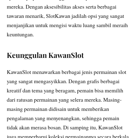
mereka. Dengan aksesibilitas akses serta berbagai
tawaran menarik, SlotKawan jadilah opsi yang sangat
menjanjikan untuk mengisi waktu luang sambil meraih
keuntungan.
Keunggulan KawanSlot
KawanSlot menawarkan berbagai jenis permainan slot
yang sangat mengasyikkan. Dengan grafis berbagai
kreatif dan tema yang beragam, pemain bisa memilih
dari ratusan permainan yang selera mereka. Masing-
masing permainan didisain untuk memberikan
pengalaman yang menyenangkan, sehingga pemain
tidak akan merasa bosan. Di samping itu, KawanSlot
juga memperbarui koleksi permainannya secara berkala,