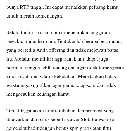
punya RTP tinggi. Ini dapat menaikkan peluang kamu
untuk meraih kemenangan.
Selain itu itu, krusial untuk menetapkan anggaran
sewaktu mulai bermain. Tentukanlah berapa besar uang
yang bersedia Anda offering dan tidak melewati batas
itu. Melalui memiliki anggaran, kamu dapat juga
bermain dengan lebih tenang dan agar tidak terpengaruh
emosi saat mengalami kekalahan. Menetapkan batas
waktu juga signifikan agar game tetap seru dan tidak
mengacaukan keuangan kamu.
Terakhir, gunakan fitur tambahan dan promosi yang
ditawarkan dari situs seperti KawanSlot. Banyaknya
game slot hadir dengan bonus spin gratis atau fitur