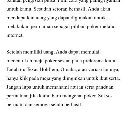
untuk kamu. Sesudah setoran berhasil, Anda akan
mendapatkan uang yang dapat digunakan untuk
melakukan permainan sebagai pilihan poker melalui
internet.
Setelah memiliki uang, Anda dapat memulai
menentukan meja poker sesuai pada preferensi kamu.
Entah itu Texas Hold’em, Omaha, atau variasi lainnya,
hanya klik pada meja yang diinginkan untuk ikut serta.
Jangan lupa untuk memahami aturan serta panduan
permainan jika kamu baru mengenal poker. Sukses
bermain dan semoga selalu berhasil!