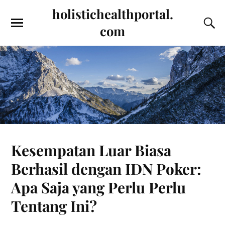
holistichealthportal.
com
Kesempatan Luar Biasa
Berhasil dengan IDN Poker:
Apa Saja yang Perlu Perlu
Tentang Ini?