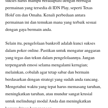
sukses harus mampu beradaptasi dengan berbagai
permainan yang tersedia di IDN Play, seperti Texas
Hold’em dan Omaha. Kenali perbedaan antara
permainan ini dan temukan mana yang terbaik sesuai
dengan gaya bermain anda.
Selain itu, pengelolaan bankroll adalah kunci sukses
dalam poker online. Pastikan untuk mengatur anggaran
yang tegas dan tekun dalam pengelolaannya. Jangan
terpengaruh emosi selama mengalami kerugian;
melainkan, cobalah agar tetap sabar dan bermain
berdasarkan dengan strategi yang sudah anda rancang.
Mengetahui waktu yang tepat harus memasang taruhan,
meningkatkan taruhan, atau mundur sangat krusial
untuk melindungi modal Anda dan meningkatkan
kemungkinan kemenangan.