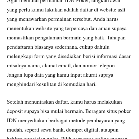
Agar memulai permainan IDN Poker, langkah awal
yang perlu kamu lakukan adalah daftar di website asli
yang menawarkan permainan tersebut. Anda harus
menentukan website yang terpercaya dan aman supaya
memastikan pengalaman bermain yang baik. Tahapan
pendaftaran biasanya sederhana, cukup dahulu
melengkapi form yang disediakan berisi informasi dasar
misalnya nama, alamat email, dan nomor telepon.
Jangan lupa data yang kamu input akurat supaya
menghindari kesulitan di kemudian hari.
Setelah menuntaskan daftar, kamu harus melakukan
deposit supaya bisa mulai bermain. Beragam situs poker
IDN menyediakan berbagai metode pembayaran yang
mudah, seperti sewa bank, dompet digital, ataupun
bahkan pengisian pulsa. Pilih cara yang paling nyaman