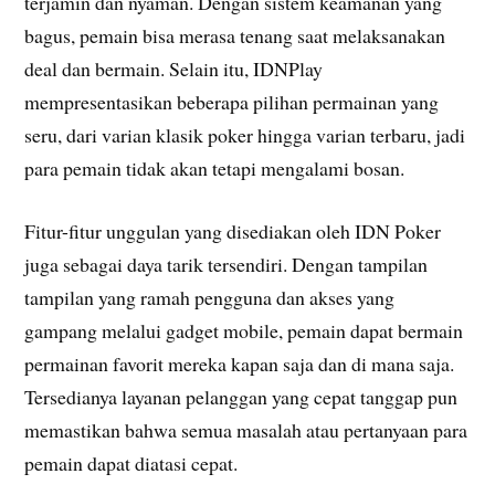
terjamin dan nyaman. Dengan sistem keamanan yang
bagus, pemain bisa merasa tenang saat melaksanakan
deal dan bermain. Selain itu, IDNPlay
mempresentasikan beberapa pilihan permainan yang
seru, dari varian klasik poker hingga varian terbaru, jadi
para pemain tidak akan tetapi mengalami bosan.
Fitur-fitur unggulan yang disediakan oleh IDN Poker
juga sebagai daya tarik tersendiri. Dengan tampilan
tampilan yang ramah pengguna dan akses yang
gampang melalui gadget mobile, pemain dapat bermain
permainan favorit mereka kapan saja dan di mana saja.
Tersedianya layanan pelanggan yang cepat tanggap pun
memastikan bahwa semua masalah atau pertanyaan para
pemain dapat diatasi cepat.