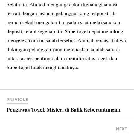
Selain itu, Ahmad mengungkapkan kebahagiaannya
terkait dengan layanan pelanggan yang responsif. Ia
pernah sekali mengalami masalah saat melaksanakan
deposit, tetapi segenap tim Supertogel cepat menolong
menyelesaikan masalah tersebut. Ahmad percaya bahwa
dukungan pelanggan yang memuaskan adalah satu di
antara aspek penting dalam memilih situs togel, dan
Supertogel tidak menghianatinya.
PREVIOUS
Pengawas Togel: Misteri di Balik Keberuntungan
NEXT