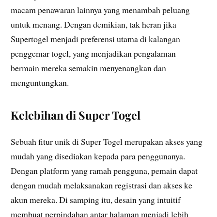
macam penawaran lainnya yang menambah peluang
untuk menang. Dengan demikian, tak heran jika
Supertogel menjadi preferensi utama di kalangan
penggemar togel, yang menjadikan pengalaman
bermain mereka semakin menyenangkan dan
menguntungkan.
Kelebihan di Super Togel
Sebuah fitur unik di Super Togel merupakan akses yang
mudah yang disediakan kepada para penggunanya.
Dengan platform yang ramah pengguna, pemain dapat
dengan mudah melaksanakan registrasi dan akses ke
akun mereka. Di samping itu, desain yang intuitif
membuat perpindahan antar halaman menjadi lebih