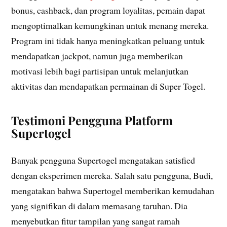
bonus, cashback, dan program loyalitas, pemain dapat
mengoptimalkan kemungkinan untuk menang mereka.
Program ini tidak hanya meningkatkan peluang untuk
mendapatkan jackpot, namun juga memberikan
motivasi lebih bagi partisipan untuk melanjutkan
aktivitas dan mendapatkan permainan di Super Togel.
Testimoni Pengguna Platform
Supertogel
Banyak pengguna Supertogel mengatakan satisfied
dengan eksperimen mereka. Salah satu pengguna, Budi,
mengatakan bahwa Supertogel memberikan kemudahan
yang signifikan di dalam memasang taruhan. Dia
menyebutkan fitur tampilan yang sangat ramah