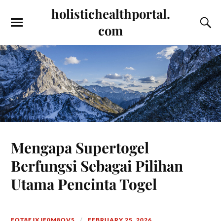
holistichealthportal.
com
Mengapa Supertogel
Berfungsi Sebagai Pilihan
Utama Pencinta Togel
FOT8EJXJF0M8OV5
FEBRUARY 25, 2026