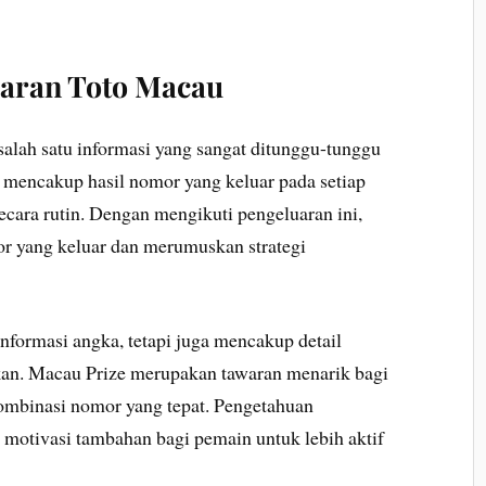
uaran Toto Macau
lah satu informasi yang sangat ditunggu-tunggu
n mencakup hasil nomor yang keluar pada setiap
ecara rutin. Dengan mengikuti pengeluaran ini,
r yang keluar dan merumuskan strategi
nformasi angka, tetapi juga mencakup detail
kan. Macau Prize merupakan tawaran menarik bagi
ombinasi nomor yang tepat. Pengetahuan
motivasi tambahan bagi pemain untuk lebih aktif