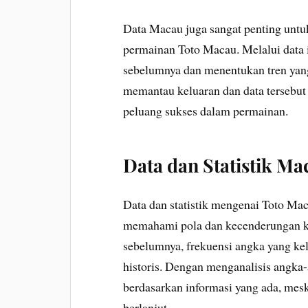
Data Macau juga sangat penting unt
permainan Toto Macau. Melalui data i
sebelumnya dan menentukan tren yan
memantau keluaran dan data tersebu
peluang sukses dalam permainan.
Data dan Statistik Ma
Data dan statistik mengenai Toto Mac
memahami pola dan kecenderungan kel
sebelumnya, frekuensi angka yang kelu
historis. Dengan menganalisis angka
berdasarkan informasi yang ada, mes
berlanjut.