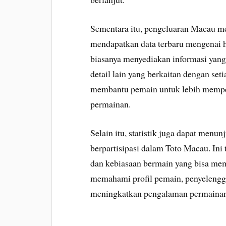
Sementara itu, pengeluaran Macau me
mendapatkan data terbaru mengenai ha
biasanya menyediakan informasi yan
detail lain yang berkaitan dengan set
membantu pemain untuk lebih mempe
permainan.
Selain itu, statistik juga dapat menu
berpartisipasi dalam Toto Macau. Ini 
dan kebiasaan bermain yang bisa me
memahami profil pemain, penyelengg
meningkatkan pengalaman permainan 