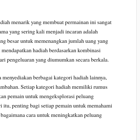
diah menarik yang membuat permainan ini sangat
ama yang sering kali menjadi incaran adalah
ang besar untuk memenangkan jumlah uang yang
 mendapatkan hadiah berdasarkan kombinasi
 dari pengeluaran yang diumumkan secara berkala.
 menyediakan berbagai kategori hadiah lainnya,
tambahan. Setiap kategori hadiah memiliki rumus
nkan pemain untuk mengeksplorasi peluang
 itu, penting bagi setiap pemain untuk memahami
ta bagaimana cara untuk meningkatkan peluang