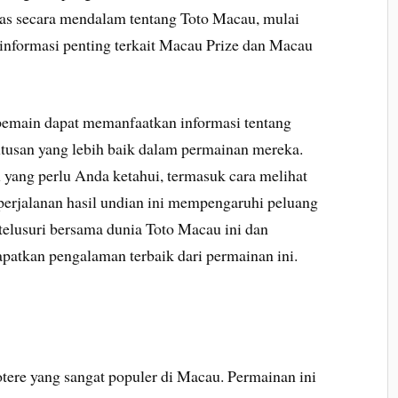
ahas secara mendalam tentang Toto Macau, mulai
 informasi penting terkait Macau Prize dan Macau
 pemain dapat memanfaatkan informasi tentang
usan yang lebih baik dalam permainan mereka.
 yang perlu Anda ketahui, termasuk cara melihat
erjalanan hasil undian ini mempengaruhi peluang
 telusuri bersama dunia Toto Macau ini dan
atkan pengalaman terbaik dari permainan ini.
tere yang sangat populer di Macau. Permainan ini