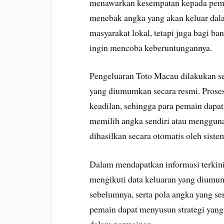
menawarkan kesempatan kepada pem
menebak angka yang akan keluar dala
masyarakat lokal, tetapi juga bagi 
ingin mencoba keberuntungannya.
Pengeluaran Toto Macau dilakukan sec
yang diumumkan secara resmi. Proses
keadilan, sehingga para pemain dapat
memilih angka sendiri atau menggun
dihasilkan secara otomatis oleh siste
Dalam mendapatkan informasi terkini
mengikuti data keluaran yang diumum
sebelumnya, serta pola angka yang 
pemain dapat menyusun strategi yang