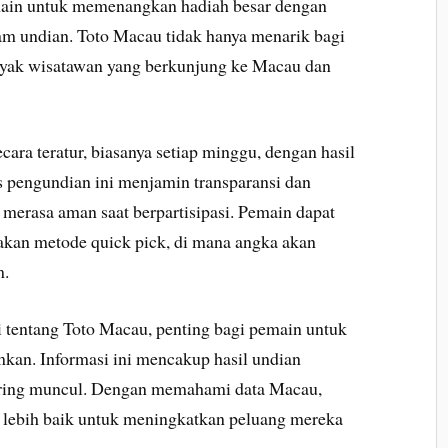
ain untuk memenangkan hadiah besar dengan
m undian. Toto Macau tidak hanya menarik bagi
banyak wisatawan yang berkunjung ke Macau dan
ara teratur, biasanya setiap minggu, dengan hasil
 pengundian ini menjamin transparansi dan
 merasa aman saat berpartisipasi. Pemain dapat
akan metode quick pick, di mana angka akan
m.
 tentang Toto Macau, penting bagi pemain untuk
kan. Informasi ini mencakup hasil undian
sering muncul. Dengan memahami data Macau,
 lebih baik untuk meningkatkan peluang mereka