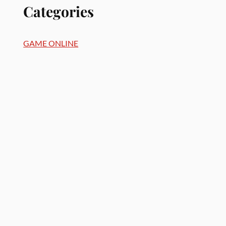
Categories
GAME ONLINE