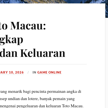
to Macau:
gkap
 dan Keluaran
ARY 10, 2026
IN
GAME ONLINE
ang menarik bagi pencinta permainan angka di
nsep undian dan lotere, banyak pemain yang
h mengenai pengeluaran dan keluaran Toto Macau.