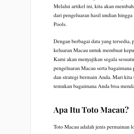
Melalui artikel ini, kita akan memb
dari pengeluaran hasil undian hingga
Pools.
Dengan berbagai data yang tersedia,
keluaran Macau untuk membuat keput
Kami akan menyajikan segala sesuatu
pengeluaran Macau serta bagaimana p
dan strategi bermain Anda. Mari kita
temukan bagaimana Anda bisa mendap
Apa Itu Toto Macau?
Toto Macau adalah jenis permainan lo