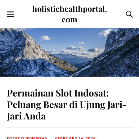
holistichealthportal.
com
Permainan Slot Indosat:
Peluang Besar di Ujung Jari-
Jari Anda
FOT8EJXJF0M8OV5
FEBRUARY 16, 2026