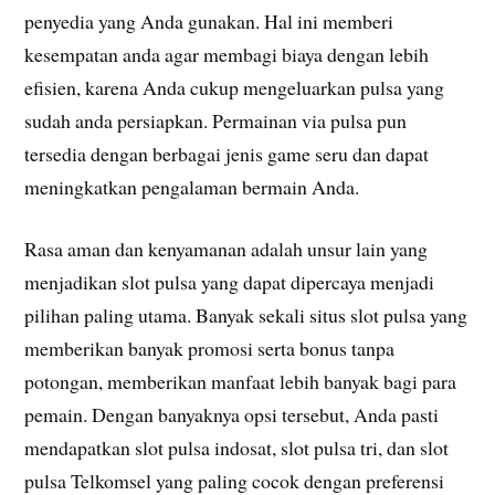
penyedia yang Anda gunakan. Hal ini memberi
kesempatan anda agar membagi biaya dengan lebih
efisien, karena Anda cukup mengeluarkan pulsa yang
sudah anda persiapkan. Permainan via pulsa pun
tersedia dengan berbagai jenis game seru dan dapat
meningkatkan pengalaman bermain Anda.
Rasa aman dan kenyamanan adalah unsur lain yang
menjadikan slot pulsa yang dapat dipercaya menjadi
pilihan paling utama. Banyak sekali situs slot pulsa yang
memberikan banyak promosi serta bonus tanpa
potongan, memberikan manfaat lebih banyak bagi para
pemain. Dengan banyaknya opsi tersebut, Anda pasti
mendapatkan slot pulsa indosat, slot pulsa tri, dan slot
pulsa Telkomsel yang paling cocok dengan preferensi