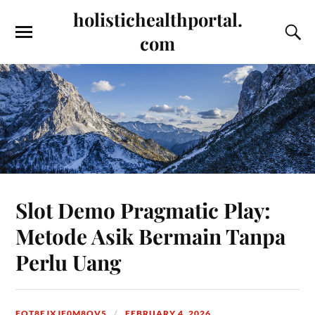
holistichealthportal.
com
Slot Demo Pragmatic Play:
Metode Asik Bermain Tanpa
Perlu Uang
FOT8EJXJF0M8OV5
FEBRUARY 4, 2026