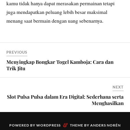
kamu tidak hanya dapat merasakan permainan tetapi
juga mendapatkan peluang lebih besar maksimal
menang saat bermain dengan uang sebenarnya.
PREVIOUS
Menyingkap Bongkar Togel Kamboja: Cara dan
Trik Jitu
NEXT
Slot Pulsa Pulsa dalam Era Digital: Sederhana serta
Menghasilkan
&
POWERED BY
WORDPRESS
THEME BY
ANDERS NORÉN