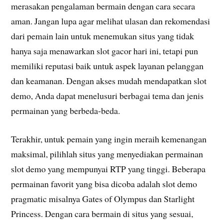
merasakan pengalaman bermain dengan cara secara
aman. Jangan lupa agar melihat ulasan dan rekomendasi
dari pemain lain untuk menemukan situs yang tidak
hanya saja menawarkan slot gacor hari ini, tetapi pun
memiliki reputasi baik untuk aspek layanan pelanggan
dan keamanan. Dengan akses mudah mendapatkan slot
demo, Anda dapat menelusuri berbagai tema dan jenis
permainan yang berbeda-beda.
Terakhir, untuk pemain yang ingin meraih kemenangan
maksimal, pilihlah situs yang menyediakan permainan
slot demo yang mempunyai RTP yang tinggi. Beberapa
permainan favorit yang bisa dicoba adalah slot demo
pragmatic misalnya Gates of Olympus dan Starlight
Princess. Dengan cara bermain di situs yang sesuai,