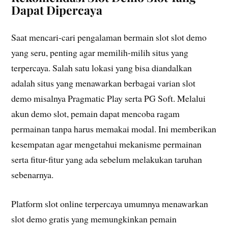
Dapat Dipercaya
Saat mencari-cari pengalaman bermain slot slot demo
yang seru, penting agar memilih-milih situs yang
terpercaya. Salah satu lokasi yang bisa diandalkan
adalah situs yang menawarkan berbagai varian slot
demo misalnya Pragmatic Play serta PG Soft. Melalui
akun demo slot, pemain dapat mencoba ragam
permainan tanpa harus memakai modal. Ini memberikan
kesempatan agar mengetahui mekanisme permainan
serta fitur-fitur yang ada sebelum melakukan taruhan
sebenarnya.
Platform slot online terpercaya umumnya menawarkan
slot demo gratis yang memungkinkan pemain