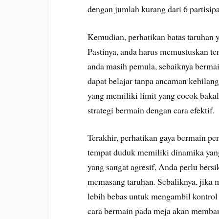
dengan jumlah kurang dari 6 partisip
Kemudian, perhatikan batas taruhan 
Pastinya, anda harus memustuskan te
anda masih pemula, sebaiknya bermai
dapat belajar tanpa ancaman kehilan
yang memiliki limit yang cocok ba
strategi bermain dengan cara efektif.
Terakhir, perhatikan gaya bermain pe
tempat duduk memiliki dinamika yang
yang sangat agresif, Anda perlu bers
memasang taruhan. Sebaliknya, jika 
lebih bebas untuk mengambil kontrol
cara bermain pada meja akan membant