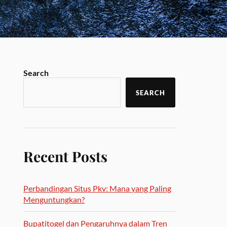
Search
SEARCH
Recent Posts
Perbandingan Situs Pkv: Mana yang Paling
Menguntungkan?
Bupatitogel dan Pengaruhnya dalam Tren