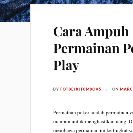
Cara Ampuh 
Permainan P
Play
BY
FOT8EJXJF0M8OV5
ON
MARCH
Permainan poker adalah permainan ya
maupun untuk menghasilkan uang. Di 
membawa permainan ini ke tingkat yan