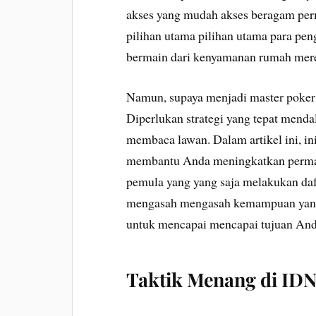
akses yang mudah akses beragam per
pilihan utama pilihan utama para pe
bermain dari kenyamanan rumah mer
Namun, supaya menjadi master poker
Diperlukan strategi yang tepat menda
membaca lawan. Dalam artikel ini, ini
membantu Anda meningkatkan permai
pemula yang yang saja melakukan daf
mengasah mengasah kemampuan yang k
untuk mencapai mencapai tujuan An
Taktik Menang di IDN