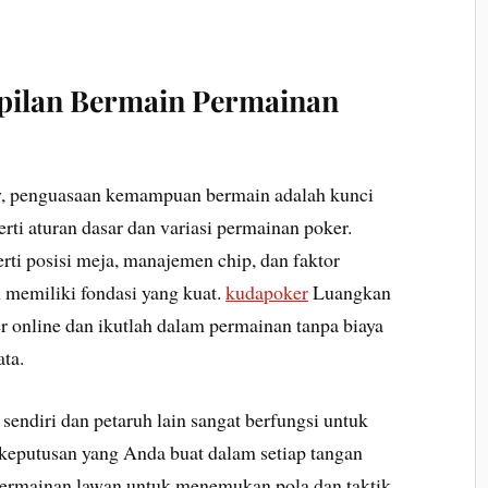
.
ilan Bermain Permainan
ay, penguasaan kemampuan bermain adalah kunci
rti aturan dasar dan variasi permainan poker.
rti posisi meja, manajemen chip, dan faktor
 memiliki fondasi yang kuat.
kudapoker
Luangkan
er online dan ikutlah dalam permainan tanpa biaya
ta.
sendiri dan petaruh lain sangat berfungsi untuk
eputusan yang Anda buat dalam setiap tangan
permainan lawan untuk menemukan pola dan taktik