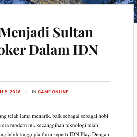
Menjadi Sultan
oker Dalam IDN
 9, 2026
IN
GAME ONLINE
ng telah lama menarik, baik sebagai sebagai hobi
era modern ini, kecanggihan teknologi telah
g lebih tinggi platform seperti IDN Play. Dengan