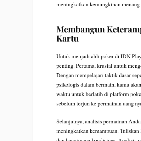
meningkatkan kemungkinan menang
Membangun Keteramp
Kartu
Untuk menjadi ahli poker di IDN Pl
penting. Pertama, krusial untuk menge
Dengan mempelajari taktik dasar sepe
psikologis dalam bermain, kamu akan
waktu untuk berlatih di platform pok
sebelum terjun ke permainan uang nya
Selanjutnya, analisis permainan Anda 
meningkatkan kemampuan. Tuliskan k
dan bagaimana kondisinya. Analisis 