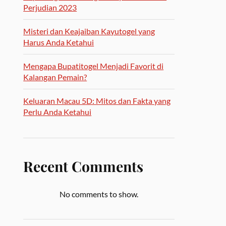
Perjudian 2023
Misteri dan Keajaiban Kayutogel yang
Harus Anda Ketahui
Mengapa Bupatitogel Menjadi Favorit di
Kalangan Pemain?
Keluaran Macau 5D: Mitos dan Fakta yang
Perlu Anda Ketahui
Recent Comments
No comments to show.