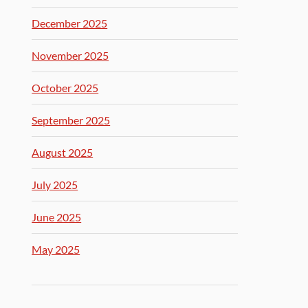
December 2025
November 2025
October 2025
September 2025
August 2025
July 2025
June 2025
May 2025