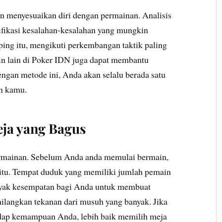
dan menyesuaikan diri dengan permainan. Analisis
tifikasi kesalahan-kesalahan yang mungkin
ing itu, mengikuti perkembangan taktik paling
in lain di Poker IDN juga dapat membantu
an metode ini, Anda akan selalu berada satu
an kamu.
ja yang Bagus
rmainan. Sebelum Anda anda memulai bermain,
itu. Tempat duduk yang memiliki jumlah pemain
yak kesempatan bagi Anda untuk membuat
hilangkan tekanan dari musuh yang banyak. Jika
adap kemampuan Anda, lebih baik memilih meja