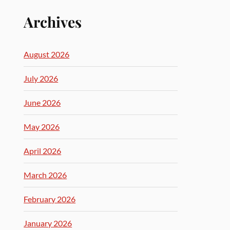
Archives
August 2026
July 2026
June 2026
May 2026
April 2026
March 2026
February 2026
January 2026