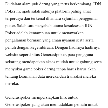
Di dalam alam judi daring yang terus berkembang, IDN
Poker menjadi salah satunya platform paling amat
terpercaya dan terkenal di antara sejumlah penggemar
poker. Salah satu penyebab utama kesuksesan IDN
Poker adalah kemampuan untuk menawarkan
pengalaman bermain yang aman nyaman serta serta
penuh dengan kegembiraan. Dengan hadirnya hadirnya
website seperti situs Generasipoker, para pengguna
sekarang mendapatkan akses mudah untuk gabung serta
menyukai game poker daring tanpa harus harus akan
tentang keamanan data mereka dan transaksi mereka
mereka.
Generasipoker mempersiapkan link untuk
Generasipoker yang akan memudahkan pemain untuk