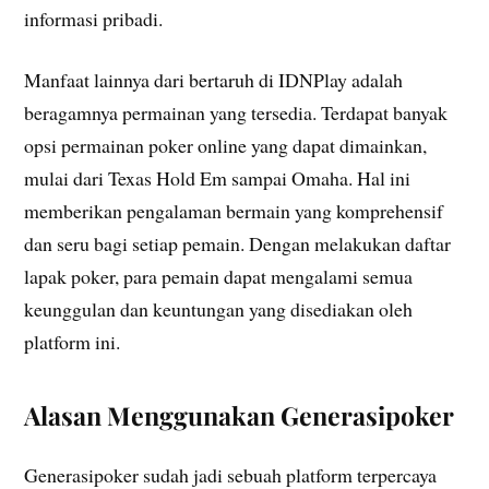
informasi pribadi.
Manfaat lainnya dari bertaruh di IDNPlay adalah
beragamnya permainan yang tersedia. Terdapat banyak
opsi permainan poker online yang dapat dimainkan,
mulai dari Texas Hold Em sampai Omaha. Hal ini
memberikan pengalaman bermain yang komprehensif
dan seru bagi setiap pemain. Dengan melakukan daftar
lapak poker, para pemain dapat mengalami semua
keunggulan dan keuntungan yang disediakan oleh
platform ini.
Alasan Menggunakan Generasipoker
Generasipoker sudah jadi sebuah platform terpercaya