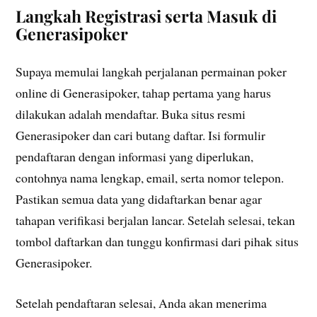
Langkah Registrasi serta Masuk di
Generasipoker
Supaya memulai langkah perjalanan permainan poker
online di Generasipoker, tahap pertama yang harus
dilakukan adalah mendaftar. Buka situs resmi
Generasipoker dan cari butang daftar. Isi formulir
pendaftaran dengan informasi yang diperlukan,
contohnya nama lengkap, email, serta nomor telepon.
Pastikan semua data yang didaftarkan benar agar
tahapan verifikasi berjalan lancar. Setelah selesai, tekan
tombol daftarkan dan tunggu konfirmasi dari pihak situs
Generasipoker.
Setelah pendaftaran selesai, Anda akan menerima