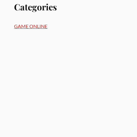
Categories
GAME ONLINE