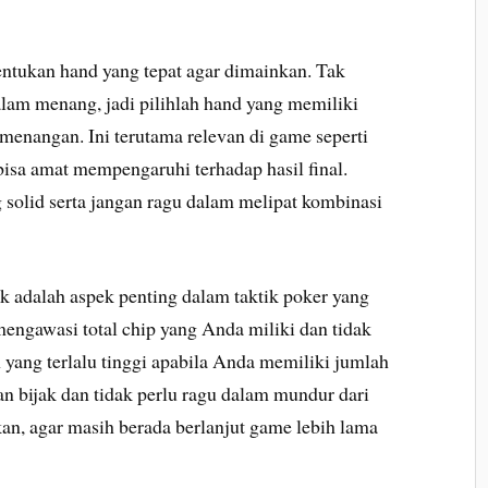
entukan hand yang tepat agar dimainkan. Tak
lam menang, jadi pilihlah hand yang memiliki
enangan. Ini terutama relevan di game seperti
sa amat mempengaruhi terhadap hasil final.
 solid serta jangan ragu dalam melipat kombinasi
k adalah aspek penting dalam taktik poker yang
engawasi total chip yang Anda miliki dan tidak
yang terlalu tinggi apabila Anda memiliki jumlah
gan bijak dan tidak perlu ragu dalam mundur dari
n, agar masih berada berlanjut game lebih lama