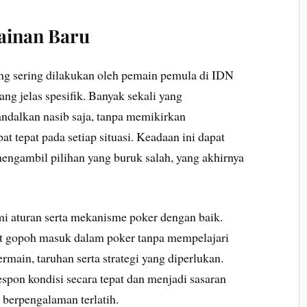
ainan Baru
ng sering dilakukan oleh pemain pemula di IDN
ang jelas spesifik. Banyak sekali yang
ndalkan nasib saja, tanpa memikirkan
 tepat pada setiap situasi. Keadaan ini dapat
engambil pilihan yang buruk salah, yang akhirnya
i aturan serta mekanisme poker dengan baik.
at gopoh masuk dalam poker tanpa mempelajari
ermain, taruhan serta strategi yang diperlukan.
pon kondisi secara tepat dan menjadi sasaran
 berpengalaman terlatih.