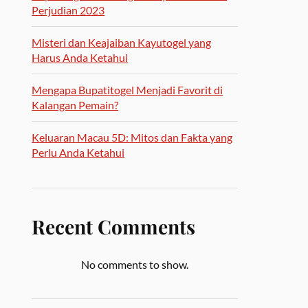
Perjudian 2023
Misteri dan Keajaiban Kayutogel yang
Harus Anda Ketahui
Mengapa Bupatitogel Menjadi Favorit di
Kalangan Pemain?
Keluaran Macau 5D: Mitos dan Fakta yang
Perlu Anda Ketahui
Recent Comments
No comments to show.