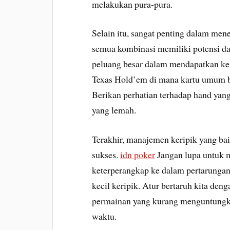
melakukan pura-pura.
Selain itu, sangat penting dalam men
semua kombinasi memiliki potensi da
peluang besar dalam mendapatkan kem
Texas Hold’em di mana kartu umum bi
Berikan perhatian terhadap hand yang
yang lemah.
Terakhir, manajemen keripik yang bai
sukses.
idn poker
Jangan lupa untuk m
keterperangkap ke dalam pertarungan 
kecil keripik. Atur bertaruh kita den
permainan yang kurang menguntungka
waktu.