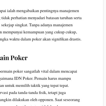
umpai ialah mengabaikan pentingnya manajemen
tidak perhatian menyadari batasan taruhan serta
 sekejap singkat. Tanpa adanya manajemen
in mempunyai kemampuan yang cukup cukup,
ngka waktu dalam poker akan signifikan drastis.
ain Poker
ermain poker sangatlah vital dalam mencapai
ebagaimana IDN Poker. Pemain harus mampu
n untuk memilih taktik yang tepat tepat.
si pada tanda-tanda fisik, tetapi juga
mungkin dilakukan oleh opponen. Saat seseorang