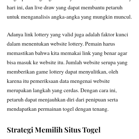
hari ini, dan live draw yang dapat membantu petaruh
untuk menganalisis angka-angka yang mungkin muncul.
Adanya link lottery yang valid juga adalah faktor kunci
dalam menentukan website lottery. Pemain harus
memastikan bahwa kita memakai link yang benar agar
bisa masuk ke website itu. Jumlah website serupa yang
memberikan game lottery dapat menyulitkan, oleh
karena itu pemeriksaan data mengenai website
merupakan langkah yang cerdas. Dengan cara ini,
petaruh dapat menjauhkan diri dari penipuan serta
mendapatkan permainan togel dengan tenang.
Strategi Memilih Situs Togel