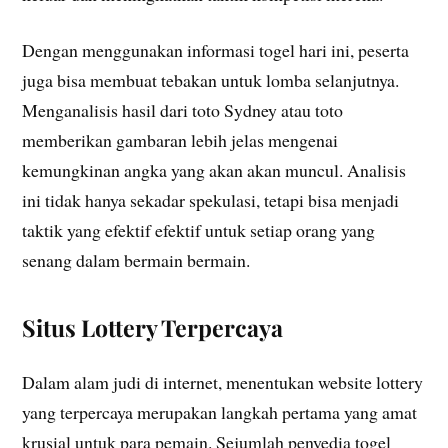
Dengan menggunakan informasi togel hari ini, peserta
juga bisa membuat tebakan untuk lomba selanjutnya.
Menganalisis hasil dari toto Sydney atau toto
memberikan gambaran lebih jelas mengenai
kemungkinan angka yang akan akan muncul. Analisis
ini tidak hanya sekadar spekulasi, tetapi bisa menjadi
taktik yang efektif efektif untuk setiap orang yang
senang dalam bermain bermain.
Situs Lottery Terpercaya
Dalam alam judi di internet, menentukan website lottery
yang terpercaya merupakan langkah pertama yang amat
krusial untuk para pemain. Sejumlah penyedia togel