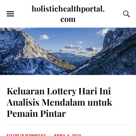
holistichealthportal.
com
Keluaran Lottery Hari Ini
Analisis Mendalam untuk
Pemain Pintar
FOT8EJXJF0M8OV5
APRIL 6, 2026