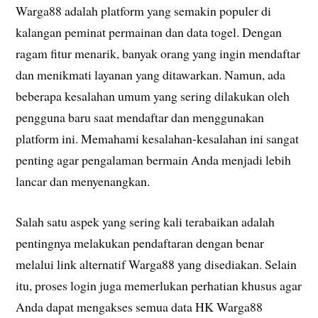
Warga88 adalah platform yang semakin populer di
kalangan peminat permainan dan data togel. Dengan
ragam fitur menarik, banyak orang yang ingin mendaftar
dan menikmati layanan yang ditawarkan. Namun, ada
beberapa kesalahan umum yang sering dilakukan oleh
pengguna baru saat mendaftar dan menggunakan
platform ini. Memahami kesalahan-kesalahan ini sangat
penting agar pengalaman bermain Anda menjadi lebih
lancar dan menyenangkan.
Salah satu aspek yang sering kali terabaikan adalah
pentingnya melakukan pendaftaran dengan benar
melalui link alternatif Warga88 yang disediakan. Selain
itu, proses login juga memerlukan perhatian khusus agar
Anda dapat mengakses semua data HK Warga88