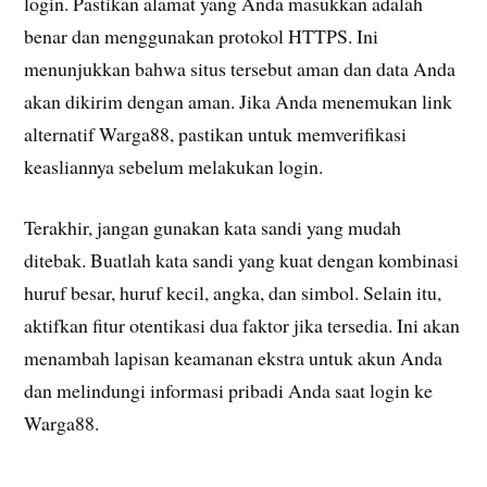
login. Pastikan alamat yang Anda masukkan adalah
benar dan menggunakan protokol HTTPS. Ini
menunjukkan bahwa situs tersebut aman dan data Anda
akan dikirim dengan aman. Jika Anda menemukan link
alternatif Warga88, pastikan untuk memverifikasi
keasliannya sebelum melakukan login.
Terakhir, jangan gunakan kata sandi yang mudah
ditebak. Buatlah kata sandi yang kuat dengan kombinasi
huruf besar, huruf kecil, angka, dan simbol. Selain itu,
aktifkan fitur otentikasi dua faktor jika tersedia. Ini akan
menambah lapisan keamanan ekstra untuk akun Anda
dan melindungi informasi pribadi Anda saat login ke
Warga88.