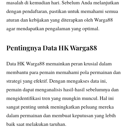
masalah di kemudian hari. Sebelum Anda melanjutkan
dengan pendaftaran, pastikan untuk memahami semua
aturan dan kebijakan yang diterapkan oleh Warga88
agar mendapatkan pengalaman yang optimal.
Pentingnya Data HK Warga88
Data HK Warga88 memainkan peran krusial dalam
membantu para pemain memahami pola permainan dan
strategi yang efektif. Dengan mengakses data ini,
pemain dapat menganalisis hasil-hasil sebelumnya dan
mengidentifikasi tren yang mungkin muncul. Hal ini
sangat penting untuk meningkatkan peluang mereka
dalam permainan dan membuat keputusan yang lebih
baik saat melakukan taruhan.