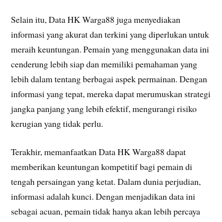
Selain itu, Data HK Warga88 juga menyediakan
informasi yang akurat dan terkini yang diperlukan untuk
meraih keuntungan. Pemain yang menggunakan data ini
cenderung lebih siap dan memiliki pemahaman yang
lebih dalam tentang berbagai aspek permainan. Dengan
informasi yang tepat, mereka dapat merumuskan strategi
jangka panjang yang lebih efektif, mengurangi risiko
kerugian yang tidak perlu.
Terakhir, memanfaatkan Data HK Warga88 dapat
memberikan keuntungan kompetitif bagi pemain di
tengah persaingan yang ketat. Dalam dunia perjudian,
informasi adalah kunci. Dengan menjadikan data ini
sebagai acuan, pemain tidak hanya akan lebih percaya