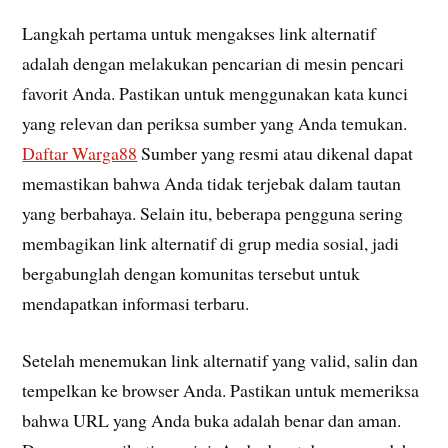
Langkah pertama untuk mengakses link alternatif
adalah dengan melakukan pencarian di mesin pencari
favorit Anda. Pastikan untuk menggunakan kata kunci
yang relevan dan periksa sumber yang Anda temukan.
Daftar Warga88
Sumber yang resmi atau dikenal dapat
memastikan bahwa Anda tidak terjebak dalam tautan
yang berbahaya. Selain itu, beberapa pengguna sering
membagikan link alternatif di grup media sosial, jadi
bergabunglah dengan komunitas tersebut untuk
mendapatkan informasi terbaru.
Setelah menemukan link alternatif yang valid, salin dan
tempelkan ke browser Anda. Pastikan untuk memeriksa
bahwa URL yang Anda buka adalah benar dan aman.