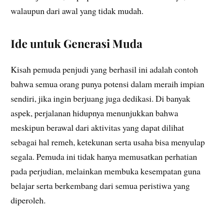
walaupun dari awal yang tidak mudah.
Ide untuk Generasi Muda
Kisah pemuda penjudi yang berhasil ini adalah contoh
bahwa semua orang punya potensi dalam meraih impian
sendiri, jika ingin berjuang juga dedikasi. Di banyak
aspek, perjalanan hidupnya menunjukkan bahwa
meskipun berawal dari aktivitas yang dapat dilihat
sebagai hal remeh, ketekunan serta usaha bisa menyulap
segala. Pemuda ini tidak hanya memusatkan perhatian
pada perjudian, melainkan membuka kesempatan guna
belajar serta berkembang dari semua peristiwa yang
diperoleh.