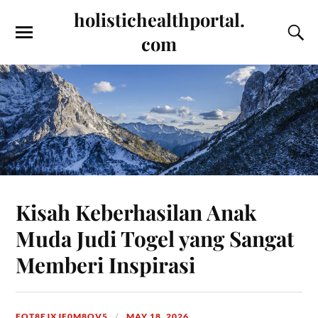
holistichealthportal.
com
Kisah Keberhasilan Anak
Muda Judi Togel yang Sangat
Memberi Inspirasi
FOT8EJXJF0M8OV5
MAY 18, 2026