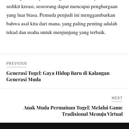
sedikit kreasi, seseorang dapat mencapai penghargaan
yang luar biasa. Pemuda penjudi ini menggambarkan
bahwa asal kita dari mana, yang paling penting adalah
tekad dan usaha untuk menjunjung yang terbaik.
PREVIOUS
Generasi Togel: Gaya Hidup Baru di Kalangan
Generasi Muda
NEXT
Anak Muda Permainan Togel: Melalui Game
Tradisional Menuju Virtual