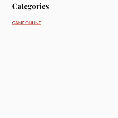
Categories
GAME ONLINE