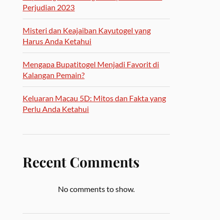
Perjudian 2023
Misteri dan Keajaiban Kayutogel yang
Harus Anda Ketahui
Mengapa Bupatitogel Menjadi Favorit di
Kalangan Pemain?
Keluaran Macau 5D: Mitos dan Fakta yang
Perlu Anda Ketahui
Recent Comments
No comments to show.