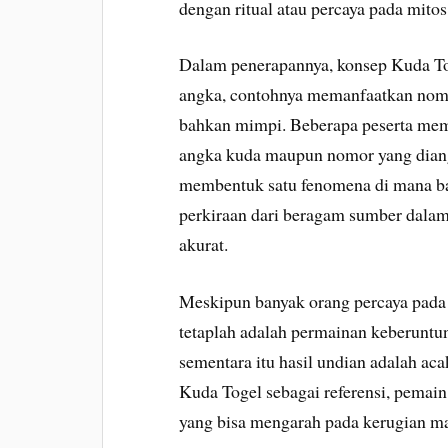
dengan ritual atau percaya pada mitos
Dalam penerapannya, konsep Kuda To
angka, contohnya memanfaatkan nomo
bahkan mimpi. Beberapa peserta mem
angka kuda maupun nomor yang dian
membentuk satu fenomena di mana ba
perkiraan dari beragam sumber dal
akurat.
Meskipun banyak orang percaya pada 
tetaplah adalah permainan keberuntu
sementara itu hasil undian adalah a
Kuda Togel sebagai referensi, pemain
yang bisa mengarah pada kerugian ma