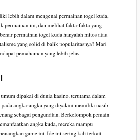
diki lebih dalam mengenai permainan togel kuda,
ik permainan ini, dan melihat fakta-fakta yang
enar permainan togel kuda hanyalah mitos atau
isme yang solid di balik popularitasnya? Mari
endapat pemahaman yang lebih jelas.
l
g umum dipakai di dunia kasino, terutama dalam
 pada angka-angka yang diyakini memiliki nasib
 menang sebagai pengundian. Berkelompok pemain
memanfaatkan angka kuda, mereka mampu
nangkan game ini. Ide ini sering kali terkait