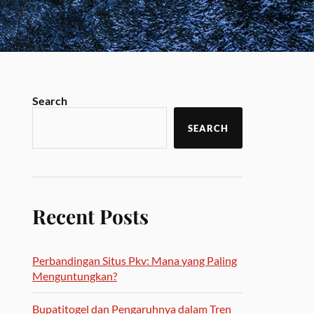
Search
SEARCH
Recent Posts
Perbandingan Situs Pkv: Mana yang Paling
Menguntungkan?
Bupatitogel dan Pengaruhnya dalam Tren