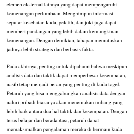
elemen eksternal lainnya yang dapat mempengaruhi
kemenangan perlombaan. Menghimpun informasi
seputar kesehatan kuda, pelatih, dan joki juga dapat
memberi pandangan yang lebih dalam kemungkinan
kemenangan. Dengan demikian, tahapan memutuskan
jadinya lebih strategis dan berbasis fakta.
Pada akhirnya, penting untuk dipahami bahwa meskipun
analisis data dan taktik dapat memperbesar kesempatan,
nasib tetap menjadi peran yang penting di kuda togel.
Petaruh yang bisa menggabungkan analisis data dengan
naluri pribadi biasanya akan menemukan imbang yang
lebih baik antara dua hal taktik dan kesempatan. Dengan
terus belajar dan beradaptasi, petaruh dapat
memaksimalkan pengalaman mereka di bermain kuda