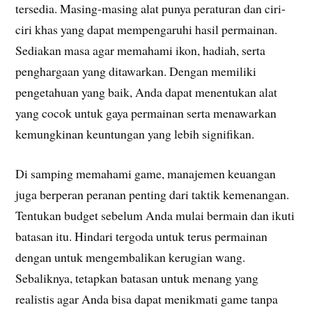
tersedia. Masing-masing alat punya peraturan dan ciri-
ciri khas yang dapat mempengaruhi hasil permainan.
Sediakan masa agar memahami ikon, hadiah, serta
penghargaan yang ditawarkan. Dengan memiliki
pengetahuan yang baik, Anda dapat menentukan alat
yang cocok untuk gaya permainan serta menawarkan
kemungkinan keuntungan yang lebih signifikan.
Di samping memahami game, manajemen keuangan
juga berperan peranan penting dari taktik kemenangan.
Tentukan budget sebelum Anda mulai bermain dan ikuti
batasan itu. Hindari tergoda untuk terus permainan
dengan untuk mengembalikan kerugian wang.
Sebaliknya, tetapkan batasan untuk menang yang
realistis agar Anda bisa dapat menikmati game tanpa