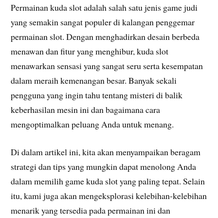
Permainan kuda slot adalah salah satu jenis game judi
yang semakin sangat populer di kalangan penggemar
permainan slot. Dengan menghadirkan desain berbeda
menawan dan fitur yang menghibur, kuda slot
menawarkan sensasi yang sangat seru serta kesempatan
dalam meraih kemenangan besar. Banyak sekali
pengguna yang ingin tahu tentang misteri di balik
keberhasilan mesin ini dan bagaimana cara
mengoptimalkan peluang Anda untuk menang.
Di dalam artikel ini, kita akan menyampaikan beragam
strategi dan tips yang mungkin dapat menolong Anda
dalam memilih game kuda slot yang paling tepat. Selain
itu, kami juga akan mengeksplorasi kelebihan-kelebihan
menarik yang tersedia pada permainan ini dan