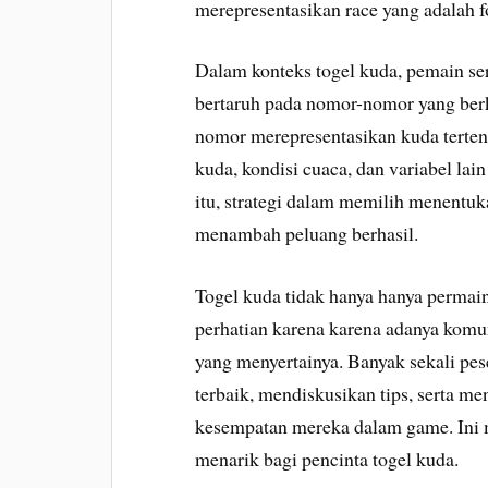
merepresentasikan race yang adalah 
Dalam konteks togel kuda, pemain s
bertaruh pada nomor-nomor yang berk
nomor merepresentasikan kuda tertent
kuda, kondisi cuaca, dan variabel lai
itu, strategi dalam memilih menentuk
menambah peluang berhasil.
Togel kuda tidak hanya hanya permain
perhatian karena karena adanya komu
yang menyertainya. Banyak sekali pes
terbaik, mendiskusikan tips, serta me
kesempatan mereka dalam game. Ini
menarik bagi pencinta togel kuda.