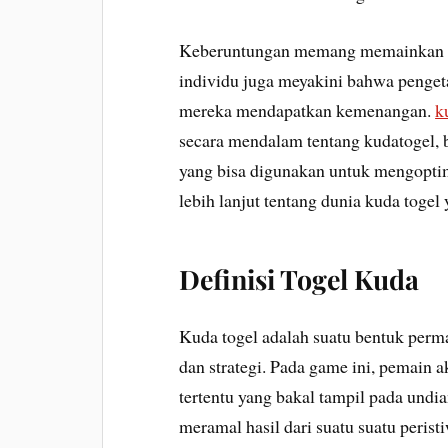
Keberuntungan memang memainkan pe
individu juga meyakini bahwa penget
mereka mendapatkan kemenangan.
k
secara mendalam tentang kudatogel, b
yang bisa digunakan untuk mengopti
lebih lanjut tentang dunia kuda togel
Definisi Togel Kuda
Kuda togel adalah suatu bentuk per
dan strategi. Pada game ini, pemai
tertentu yang bakal tampil pada undi
meramal hasil dari suatu suatu peristi