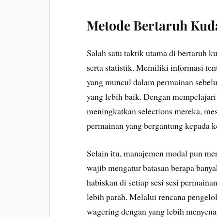
Metode Bertaruh Kud
Salah satu taktik utama di bertaru
serta statistik. Memiliki informasi te
yang muncul dalam permainan sebel
yang lebih baik. Dengan mempelajar
meningkatkan selections mereka, mes
permainan yang bergantung kepada k
Selain itu, manajemen modal pun mer
wajib mengatur batasan berapa banya
habiskan di setiap sesi sesi permaina
lebih parah. Melalui rencana pengel
wagering dengan yang lebih menyena