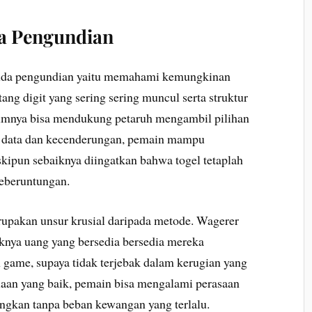
a Pengundian
h kuda pengundian yaitu memahami kemungkinan
ntang digit yang sering sering muncul serta struktur
umnya bisa mendukung petaruh mengambil pilihan
i data dan kecenderungan, pemain mampu
kipun sebaiknya diingatkan bahwa togel tetaplah
eberuntungan.
upakan unsur krusial daripada metode. Wagerer
knya uang yang bersedia bersedia mereka
n game, supaya tidak terjebak dalam kerugian yang
olaan yang baik, pemain bisa mengalami perasaan
ngkan tanpa beban kewangan yang terlalu.