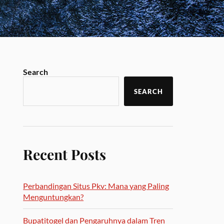
Search
SEARCH
Recent Posts
Perbandingan Situs Pkv: Mana yang Paling
Menguntungkan?
Bupatitogel dan Pengaruhnya dalam Tren