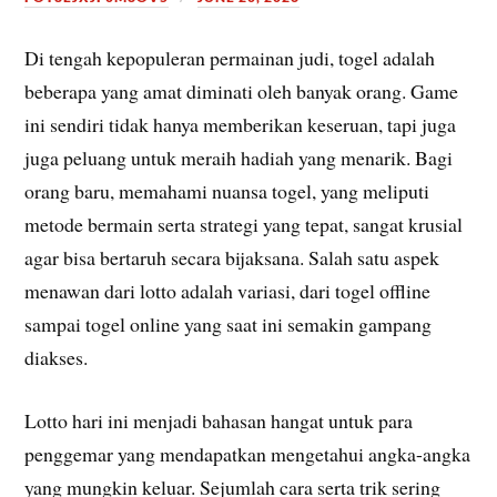
Di tengah kepopuleran permainan judi, togel adalah
beberapa yang amat diminati oleh banyak orang. Game
ini sendiri tidak hanya memberikan keseruan, tapi juga
juga peluang untuk meraih hadiah yang menarik. Bagi
orang baru, memahami nuansa togel, yang meliputi
metode bermain serta strategi yang tepat, sangat krusial
agar bisa bertaruh secara bijaksana. Salah satu aspek
menawan dari lotto adalah variasi, dari togel offline
sampai togel online yang saat ini semakin gampang
diakses.
Lotto hari ini menjadi bahasan hangat untuk para
penggemar yang mendapatkan mengetahui angka-angka
yang mungkin keluar. Sejumlah cara serta trik sering