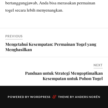
bertanggungjawab, Anda bisa merasakan permainan
togel secara lebih menyenangkan.
PREVIOUS
Mengetahui Kesempatan: Permainan Togel yang
Menghasilkan
NEXT
Panduan untuk Strategi Mengoptimalkan
Kesempatan untuk Pohon Togel
&
POWERED BY
WORDPRESS
THEME BY
ANDERS NORÉN