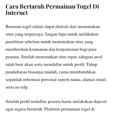
Cara Bertaruh Permainan Togel Di
Internet
Bermain togel online dapat diawali dari menentukan
situs yang terpercaya. Jangan lupa untuk melakukan
penelitian sebelum untuk menemukan situs yang
memberikan keamanan dan kenyamanan bagi para
pemain. Setelah menemukan situs tepat, tahapan awal
ialah buat akun serta mendaftar untuk profil. Tahap
pendaftaran biasanya mudah, cuma membutuhkan
sejumlah informasi personal seperti nama, alamat email,
serta no telp.
Setelah profil terdaftar, peserta harus melakukan deposit
agar segera bertaruh. Platform permainan togel di