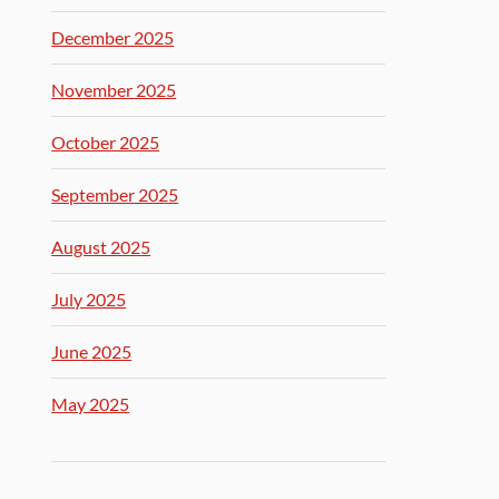
December 2025
November 2025
October 2025
September 2025
August 2025
July 2025
June 2025
May 2025