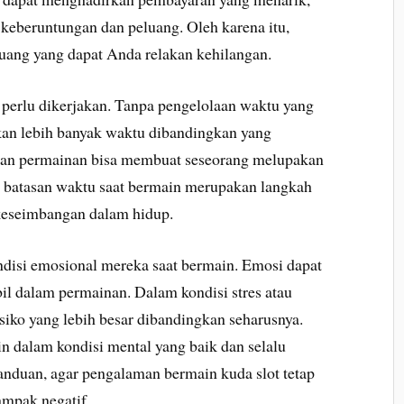
keberuntungan dan peluang. Oleh karena itu,
uang yang dapat Anda relakan kehilangan.
g perlu dikerjakan. Tanpa pengelolaan waktu yang
kan lebih banyak waktu dibandingkan yang
gan permainan bisa membuat seseorang melupakan
i batasan waktu saat bermain merupakan langkah
keseimbangan dalam hidup.
ndisi emosional mereka saat bermain. Emosi dapat
l dalam permainan. Dalam kondisi stres atau
isiko yang lebih besar dibandingkan seharusnya.
in dalam kondisi mental yang baik dan selalu
anduan, agar pengalaman bermain kuda slot tetap
mpak negatif.