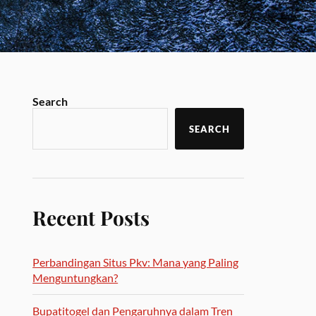
Search
SEARCH
Recent Posts
Perbandingan Situs Pkv: Mana yang Paling
Menguntungkan?
Bupatitogel dan Pengaruhnya dalam Tren