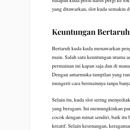
balapan kuda perlu harus pergi ke loka
yang ditawarkan, slot kuda semakin d
Keuntungan Bertaruh
Bertaruh kuda kuda menawarkan pen
main. Salah satu keuntungan utama 
permainan ini kapan saja dan di mana
Dengan antarmuka tampilan yang ram
mengerti cara bermainnya tanpa banya
Selain itu, kuda slot sering menyedi
yang beragam. Ini memungkinkan pa
cocok dengan minat sendiri, baik itu
kreatif. Selain kesenangan, keragam