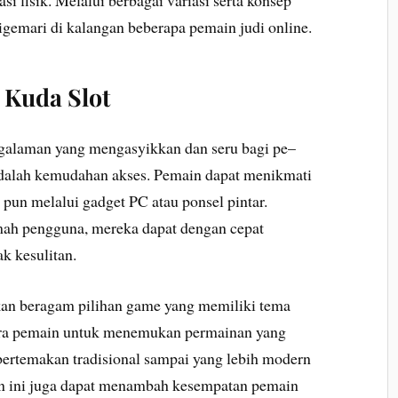
si fisik. Melalui berbagai variasi serta konsep
igemari di kalangan beberapa pemain judi online.
 Kuda Slot
galaman yang mengasyikkan dan seru bagi pe–
adalah kemudahan akses. Pemain dapat menikmati
 pun melalui gadget PC atau ponsel pintar.
ah pengguna, mereka dapat dengan cepat
k kesulitan.
akan beragam pilihan game yang memiliki tema
ra pemain untuk menemukan permainan yang
 bertemakan tradisional sampai yang lebih modern
an ini juga dapat menambah kesempatan pemain