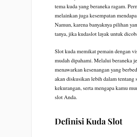
tema kuda yang beraneka ragam. Per
melainkan juga kesempatan mendapa
Namun, karena banyaknya pilihan yang
tanya, jika kudaslot layak untuk dicob
Slot kuda memikat pemain dengan vi
mudah dipahami. Melalui beraneka jeni
menawarkan kesenangan yang berbeda 
akan diskusikan lebih dalam tentang
kekurangan, serta mengapa kamu mu
slot Anda.
Definisi Kuda Slot