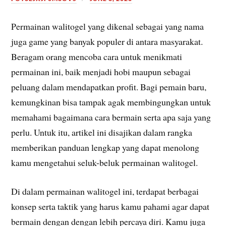
Permainan walitogel yang dikenal sebagai yang nama
juga game yang banyak populer di antara masyarakat.
Beragam orang mencoba cara untuk menikmati
permainan ini, baik menjadi hobi maupun sebagai
peluang dalam mendapatkan profit. Bagi pemain baru,
kemungkinan bisa tampak agak membingungkan untuk
memahami bagaimana cara bermain serta apa saja yang
perlu. Untuk itu, artikel ini disajikan dalam rangka
memberikan panduan lengkap yang dapat menolong
kamu mengetahui seluk-beluk permainan walitogel.
Di dalam permainan walitogel ini, terdapat berbagai
konsep serta taktik yang harus kamu pahami agar dapat
bermain dengan dengan lebih percaya diri. Kamu juga