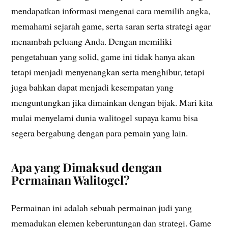
mendapatkan informasi mengenai cara memilih angka,
memahami sejarah game, serta saran serta strategi agar
menambah peluang Anda. Dengan memiliki
pengetahuan yang solid, game ini tidak hanya akan
tetapi menjadi menyenangkan serta menghibur, tetapi
juga bahkan dapat menjadi kesempatan yang
menguntungkan jika dimainkan dengan bijak. Mari kita
mulai menyelami dunia walitogel supaya kamu bisa
segera bergabung dengan para pemain yang lain.
Apa yang Dimaksud dengan
Permainan Walitogel?
Permainan ini adalah sebuah permainan judi yang
memadukan elemen keberuntungan dan strategi. Game