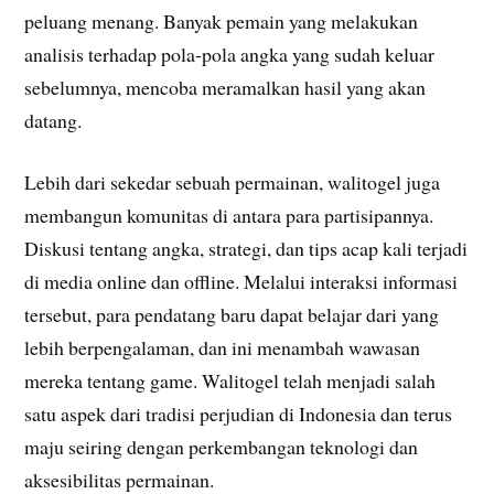
peluang menang. Banyak pemain yang melakukan
analisis terhadap pola-pola angka yang sudah keluar
sebelumnya, mencoba meramalkan hasil yang akan
datang.
Lebih dari sekedar sebuah permainan, walitogel juga
membangun komunitas di antara para partisipannya.
Diskusi tentang angka, strategi, dan tips acap kali terjadi
di media online dan offline. Melalui interaksi informasi
tersebut, para pendatang baru dapat belajar dari yang
lebih berpengalaman, dan ini menambah wawasan
mereka tentang game. Walitogel telah menjadi salah
satu aspek dari tradisi perjudian di Indonesia dan terus
maju seiring dengan perkembangan teknologi dan
aksesibilitas permainan.