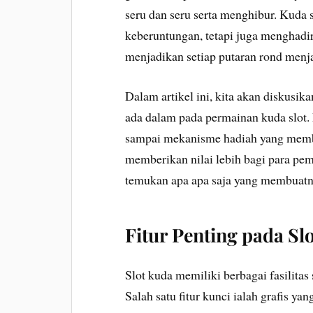
seru dan seru serta menghibur. Kuda 
keberuntungan, tetapi juga menghadi
menjadikan setiap putaran rond menjad
Dalam artikel ini, kita akan diskusik
ada dalam pada permainan kuda slot.
sampai mekanisme hadiah yang memba
memberikan nilai lebih bagi para pem
temukan apa apa saja yang membuatnya
Fitur Penting pada Sl
Slot kuda memiliki berbagai fasilit
Salah satu fitur kunci ialah grafis y