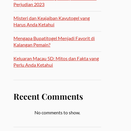
Perjudian 2023
Misteri dan Keajaiban Kayutogel yang
Harus Anda Ketahui
Mengapa Bupatitogel Menjadi Favorit di
Kalangan Pemain?
Keluaran Macau 5D: Mitos dan Fakta yang
Perlu Anda Ketahui
Recent Comments
No comments to show.