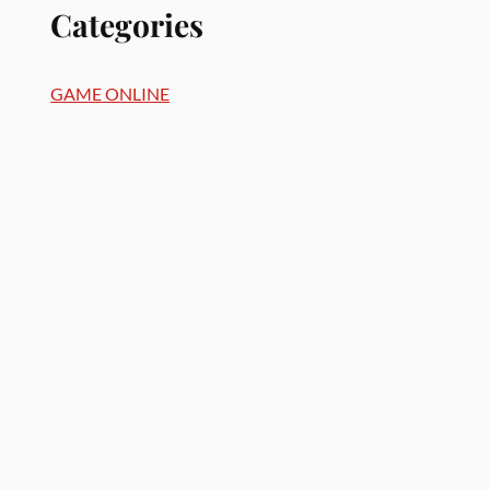
Categories
GAME ONLINE