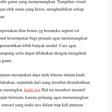
sfer game yang menyenangkan. Tampilan visual
gan efek suara yang keras, menghadirkan setiap
an.
yertakan fitur bonus yg beraneka seperti rol
embuat kesempatan bagi pemain agar memenangkan
pertaruhkan lebih banyak modal. Cara agar
a gampang serta dapat dilakukan dengan mengikuti
m game.
lanjutan merupakan daya tarik khusus dalam kuda
dilakukan, sejumlah dari uang tersebut ditambahkan
alu meningkat.
kuda slot
Hal ini memberi insentif
 lanjut bermain, karena peluang agar memenangkan
sensasi yang tiada tara dalam tiap kali putaran