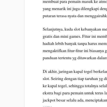
membuat para pemain masuk ke atmo
yang menarik ini juga dilengkapi den
putaran terasa nyata dan menggairahk
Selanjutnya, kuda slot kebanyakan men
gratis dan mini games. Fitur ini m
hadiah lebih banyak tanpa harus mem
mengaktifkan fitur-fitur ini biasany
panduan tertentu yg ditawarkan dala
Di akhir, jaringan kapal togel berke
slot. Seiring dengan tiap taruhan yg 
ke kapal togel, sehingga totalnya sel
ekstra bagi para pemain untuk terus
jackpot besar selalu ada, menciptakan 