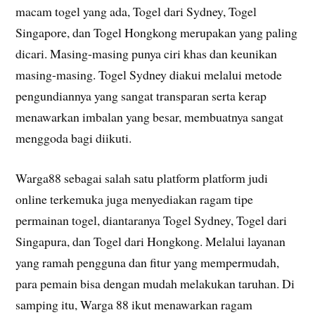
macam togel yang ada, Togel dari Sydney, Togel
Singapore, dan Togel Hongkong merupakan yang paling
dicari. Masing-masing punya ciri khas dan keunikan
masing-masing. Togel Sydney diakui melalui metode
pengundiannya yang sangat transparan serta kerap
menawarkan imbalan yang besar, membuatnya sangat
menggoda bagi diikuti.
Warga88 sebagai salah satu platform platform judi
online terkemuka juga menyediakan ragam tipe
permainan togel, diantaranya Togel Sydney, Togel dari
Singapura, dan Togel dari Hongkong. Melalui layanan
yang ramah pengguna dan fitur yang mempermudah,
para pemain bisa dengan mudah melakukan taruhan. Di
samping itu, Warga 88 ikut menawarkan ragam