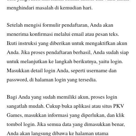
menghindari masalah di kemudian hari.
Setelah mengisi formulir pendaftaran, Anda akan
menerima konfirmasi melalui email atau pesan teks.
Ikuti instruksi yang diberikan untuk mengaktifkan akun
Anda. Jika proses pendaftaran berhasil, Anda sudah siap
untuk melanjutkan ke langkah berikutnya, yaitu login.
Masukkan detail login Anda, seperti username dan
password, di halaman login yang tersedia.
Bagi Anda yang sudah memiliki akun, proses login
sangatlah mudah. Cukup buka aplikasi atau situs PKV
Games, masukkan informasi yang diperlukan, dan klik
tombol login. Jika semua data yang dimasukkan benar,
Anda akan langsung dibawa ke halaman utama