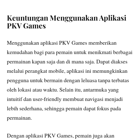
Keuntungan Menggunakan Aplikasi
PKV Games
Menggunakan aplikasi PKV Games memberikan
kemudahan bagi para pemain untuk menikmati berbagai
permainan kapan saja dan di mana saja. Dapat diakses
melalui perangkat mobile, aplikasi ini memungkinkan
pengguna untuk bermain dengan leluasa tanpa terbatas
oleh lokasi atau waktu. Selain itu, antarmuka yang
intuitif dan user-friendly membuat navigasi menjadi
lebih sederhana, sehingga pemain dapat fokus pada
permainan.
Dengan aplikasi PKV Games, pemain juga akan