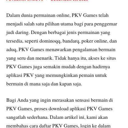
Dalam dunia permainan online, PKV Games telah
menjadi salah satu pilihan utama bagi para penggemar
judi daring. Dengan berbagai jenis permainan yang
tersedia, seperti dominoqq, bandarq, poker online, dan
aduq, PKV Games menawarkan pengalaman bermain
yang seru dan menarik. Tidak hanya itu, akses ke situs
PKV Games juga semakin mudah dengan hadirnya
aplikasi PKV yang memungkinkan pemain untuk
bermain di mana saja dan kapan saja.
Bagi Anda yang ingin merasakan sensasi bermain di
PKV Games, proses download aplikasi PKV Games
sangatlah sederhana. Dalam artikel ini, kami akan
membahas cara daftar PKV Games, login ke dalam