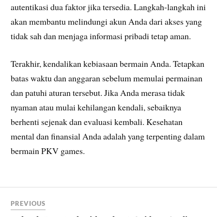
autentikasi dua faktor jika tersedia. Langkah-langkah ini
akan membantu melindungi akun Anda dari akses yang
tidak sah dan menjaga informasi pribadi tetap aman.
Terakhir, kendalikan kebiasaan bermain Anda. Tetapkan
batas waktu dan anggaran sebelum memulai permainan
dan patuhi aturan tersebut. Jika Anda merasa tidak
nyaman atau mulai kehilangan kendali, sebaiknya
berhenti sejenak dan evaluasi kembali. Kesehatan
mental dan finansial Anda adalah yang terpenting dalam
bermain PKV games.
PREVIOUS