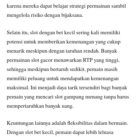
karena mereka dapat belajar strategi permainan sambil
mengelola risiko dengan bijaksana.
Selain itu, slot dengan bet kecil sering kali memiliki
potensi untuk memberikan kemenangan yang cukup
menarik meskipun dengan taruhan rendah. Banyak
permainan slot gacor menawarkan RTP yang tinggi,
sehingga meskipun bertaruh sedikit, pemain masih
memiliki peluang untuk mendapatkan kemenangan
maksimal. Ini menjadi daya tarik tersendiri bagi banyak
pemain yang mencari slot gampang menang tanpa harus
mempertaruhkan banyak uang.
Keuntungan lainnya adalah fleksibilitas dalam bermain.
Dengan slot bet kecil, pemain dapat lebih leluasa