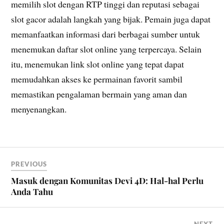
memilih slot dengan RTP tinggi dan reputasi sebagai
slot gacor adalah langkah yang bijak. Pemain juga dapat
memanfaatkan informasi dari berbagai sumber untuk
menemukan daftar slot online yang terpercaya. Selain
itu, menemukan link slot online yang tepat dapat
memudahkan akses ke permainan favorit sambil
memastikan pengalaman bermain yang aman dan
menyenangkan.
PREVIOUS
Masuk dengan Komunitas Devi 4D: Hal-hal Perlu
Anda Tahu
NEXT