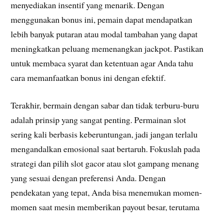
menyediakan insentif yang menarik. Dengan
menggunakan bonus ini, pemain dapat mendapatkan
lebih banyak putaran atau modal tambahan yang dapat
meningkatkan peluang memenangkan jackpot. Pastikan
untuk membaca syarat dan ketentuan agar Anda tahu
cara memanfaatkan bonus ini dengan efektif.
Terakhir, bermain dengan sabar dan tidak terburu-buru
adalah prinsip yang sangat penting. Permainan slot
sering kali berbasis keberuntungan, jadi jangan terlalu
mengandalkan emosional saat bertaruh. Fokuslah pada
strategi dan pilih slot gacor atau slot gampang menang
yang sesuai dengan preferensi Anda. Dengan
pendekatan yang tepat, Anda bisa menemukan momen-
momen saat mesin memberikan payout besar, terutama