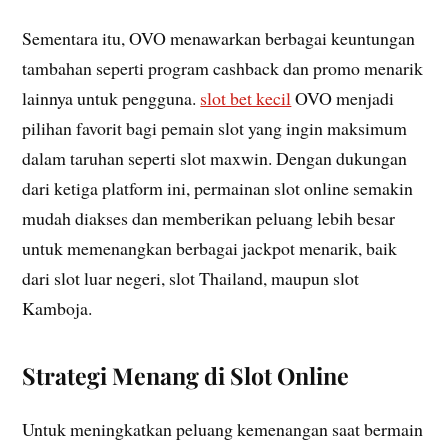
Sementara itu, OVO menawarkan berbagai keuntungan
tambahan seperti program cashback dan promo menarik
lainnya untuk pengguna.
slot bet kecil
OVO menjadi
pilihan favorit bagi pemain slot yang ingin maksimum
dalam taruhan seperti slot maxwin. Dengan dukungan
dari ketiga platform ini, permainan slot online semakin
mudah diakses dan memberikan peluang lebih besar
untuk memenangkan berbagai jackpot menarik, baik
dari slot luar negeri, slot Thailand, maupun slot
Kamboja.
Strategi Menang di Slot Online
Untuk meningkatkan peluang kemenangan saat bermain