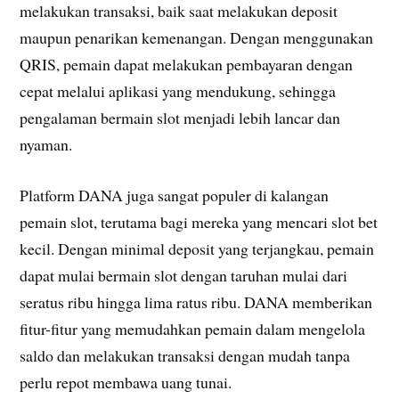
melakukan transaksi, baik saat melakukan deposit
maupun penarikan kemenangan. Dengan menggunakan
QRIS, pemain dapat melakukan pembayaran dengan
cepat melalui aplikasi yang mendukung, sehingga
pengalaman bermain slot menjadi lebih lancar dan
nyaman.
Platform DANA juga sangat populer di kalangan
pemain slot, terutama bagi mereka yang mencari slot bet
kecil. Dengan minimal deposit yang terjangkau, pemain
dapat mulai bermain slot dengan taruhan mulai dari
seratus ribu hingga lima ratus ribu. DANA memberikan
fitur-fitur yang memudahkan pemain dalam mengelola
saldo dan melakukan transaksi dengan mudah tanpa
perlu repot membawa uang tunai.