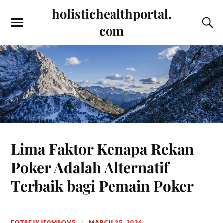
holistichealthportal.
com
Lima Faktor Kenapa Rekan
Poker Adalah Alternatif
Terbaik bagi Pemain Poker
FOT8EJXJF0M8OV5
MARCH 25, 2026