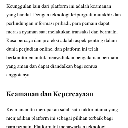
Keunggulan lain dari platform ini adalah keamanan
yang handal. Dengan teknologi kriptografi mutakhir dan
perlindungan informasi pribadi, para pemain dapat
merasa nyaman saat melakukan transaksi dan bermain.
Rasa percaya dan proteksi adalah aspek penting dalam
dunia perjudian online, dan platform ini telah
berkomitmen untuk menyediakan pengalaman bermain
yang aman dan dapat diandalkan bagi semua
anggotanya.
Keamanan dan Kepercayaan
Keamanan itu merupakan salah satu faktor utama yang
menjadikan platform ini sebagai pilihan terbaik bagi
para pemain. Platform ini menawarkan teknologi