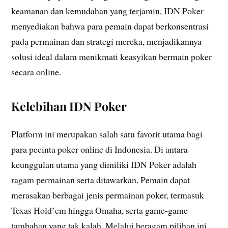
keamanan dan kemudahan yang terjamin, IDN Poker
menyediakan bahwa para pemain dapat berkonsentrasi
pada permainan dan strategi mereka, menjadikannya
solusi ideal dalam menikmati keasyikan bermain poker
secara online.
Kelebihan IDN Poker
Platform ini merupakan salah satu favorit utama bagi
para pecinta poker online di Indonesia. Di antara
keunggulan utama yang dimiliki IDN Poker adalah
ragam permainan serta ditawarkan. Pemain dapat
merasakan berbagai jenis permainan poker, termasuk
Texas Hold’em hingga Omaha, serta game-game
tambahan yang tak kalah. Melalui beragam pilihan ini,