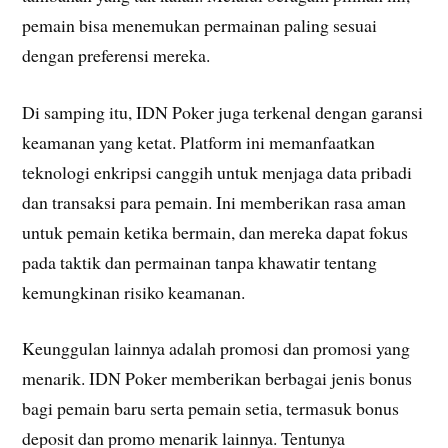
pemain bisa menemukan permainan paling sesuai
dengan preferensi mereka.
Di samping itu, IDN Poker juga terkenal dengan garansi
keamanan yang ketat. Platform ini memanfaatkan
teknologi enkripsi canggih untuk menjaga data pribadi
dan transaksi para pemain. Ini memberikan rasa aman
untuk pemain ketika bermain, dan mereka dapat fokus
pada taktik dan permainan tanpa khawatir tentang
kemungkinan risiko keamanan.
Keunggulan lainnya adalah promosi dan promosi yang
menarik. IDN Poker memberikan berbagai jenis bonus
bagi pemain baru serta pemain setia, termasuk bonus
deposit dan promo menarik lainnya. Tentunya