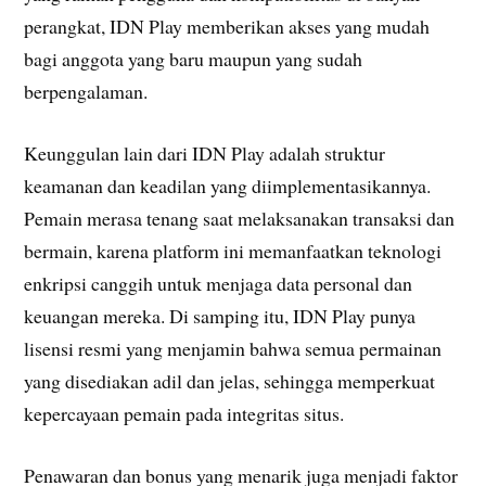
perangkat, IDN Play memberikan akses yang mudah
bagi anggota yang baru maupun yang sudah
berpengalaman.
Keunggulan lain dari IDN Play adalah struktur
keamanan dan keadilan yang diimplementasikannya.
Pemain merasa tenang saat melaksanakan transaksi dan
bermain, karena platform ini memanfaatkan teknologi
enkripsi canggih untuk menjaga data personal dan
keuangan mereka. Di samping itu, IDN Play punya
lisensi resmi yang menjamin bahwa semua permainan
yang disediakan adil dan jelas, sehingga memperkuat
kepercayaan pemain pada integritas situs.
Penawaran dan bonus yang menarik juga menjadi faktor