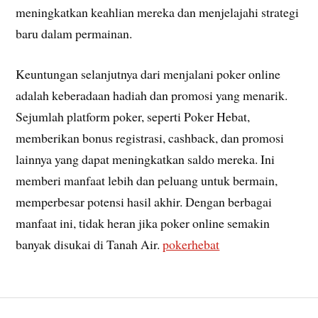
meningkatkan keahlian mereka dan menjelajahi strategi
baru dalam permainan.
Keuntungan selanjutnya dari menjalani poker online
adalah keberadaan hadiah dan promosi yang menarik.
Sejumlah platform poker, seperti Poker Hebat,
memberikan bonus registrasi, cashback, dan promosi
lainnya yang dapat meningkatkan saldo mereka. Ini
memberi manfaat lebih dan peluang untuk bermain,
memperbesar potensi hasil akhir. Dengan berbagai
manfaat ini, tidak heran jika poker online semakin
banyak disukai di Tanah Air.
pokerhebat