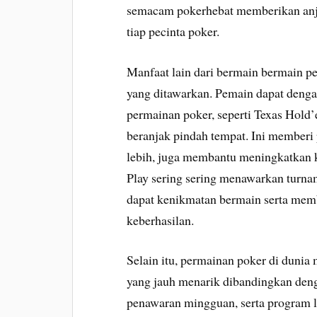
semacam pokerhebat memberikan anj
tiap pecinta poker.
Manfaat lain dari bermain bermain pe
yang ditawarkan. Pemain dapat deng
permainan poker, seperti Texas Hold
beranjak pindah tempat. Ini memberi
lebih, juga membantu meningkatka
Play sering sering menawarkan turna
dapat kenikmatan bermain serta memb
keberhasilan.
Selain itu, permainan poker di dunia
yang jauh menarik dibandingkan deng
penawaran mingguan, serta program l