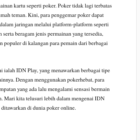
inan kartu seperti poker. Poker tidak lagi terbatas
rumah teman. Kini, para penggemar poker dapat
alam jaringan melalui platform-platform seperti
 serta beragam jenis permainan yang tersedia,
n populer di kalangan para pemain dari berbagai
ini ialah IDN Play, yang menawarkan berbagai tipe
lainnya. Dengan menggunakan pokerhebat, para
empatan yang ada lalu mengalami sensasi bermain
. Mari kita telusuri lebih dalam mengenai IDN
ditawarkan di dunia poker online.