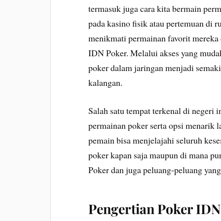
termasuk juga cara kita bermain perma
pada kasino fisik atau pertemuan di 
menikmati permainan favorit mereka d
IDN Poker. Melalui akses yang mudah
poker dalam jaringan menjadi semaki
kalangan.
Salah satu tempat terkenal di negeri 
permainan poker serta opsi menarik 
pemain bisa menjelajahi seluruh kes
poker kapan saja maupun di mana pun
Poker dan juga peluang-peluang yang 
Pengertian Poker IDN