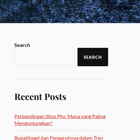
Search
SEARCH
Recent Posts
Perbandingan Situs Pkv: Mana yang Paling
Menguntungkan?
Bupatitogel dan Pengaruhnya dalam Tren