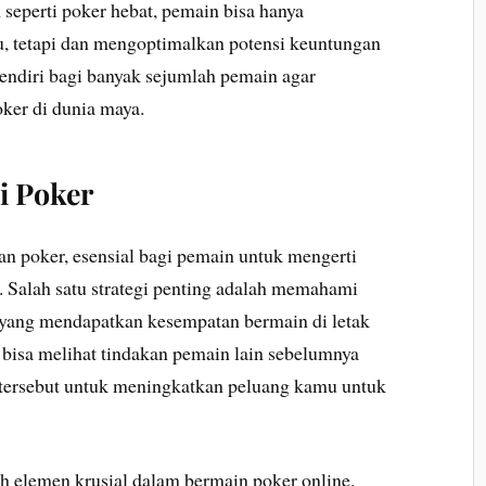
 seperti poker hebat, pemain bisa hanya
, tetapi dan mengoptimalkan potensi keuntungan
erendiri bagi banyak sejumlah pemain agar
oker di dunia maya.
i Poker
n poker, esensial bagi pemain untuk mengerti
n. Salah satu strategi penting adalah memahami
 yang mendapatkan kesempatan bermain di letak
 bisa melihat tindakan pemain lain sebelumnya
tersebut untuk meningkatkan peluang kamu untuk
h elemen krusial dalam bermain poker online.