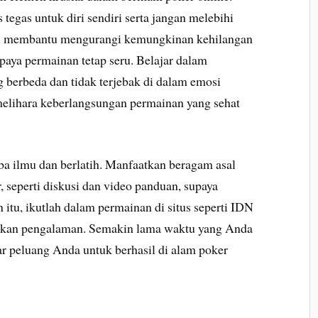
tegas untuk diri sendiri serta jangan melebihi
akal membantu mengurangi kemungkinan kehilangan
aya permainan tetap seru. Belajar dalam
g berbeda dan tidak terjebak di dalam emosi
elihara keberlangsungan permainan yang sehat
ba ilmu dan berlatih. Manfaatkan beragam asal
, seperti diskusi dan video panduan, supaya
tu, ikutlah dalam permainan di situs seperti IDN
tkan pengalaman. Semakin lama waktu yang Anda
ar peluang Anda untuk berhasil di alam poker