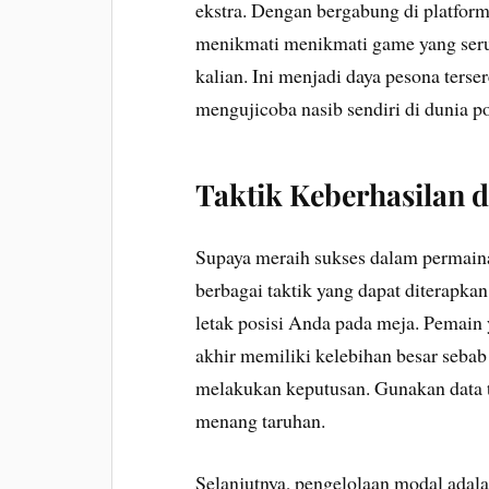
ekstra. Dengan bergabung di platform
menikmati menikmati game yang seru
kalian. Ini menjadi daya pesona ters
mengujicoba nasib sendiri di dunia p
Taktik Keberhasilan d
Supaya meraih sukses dalam permaina
berbagai taktik yang dapat diterapka
letak posisi Anda pada meja. Pemain
akhir memiliki kelebihan besar sebab
melakukan keputusan. Gunakan data 
menang taruhan.
Selanjutnya, pengelolaan modal adala