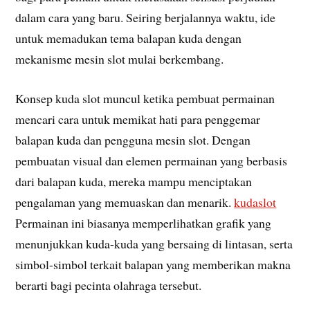
dalam cara yang baru. Seiring berjalannya waktu, ide
untuk memadukan tema balapan kuda dengan
mekanisme mesin slot mulai berkembang.
Konsep kuda slot muncul ketika pembuat permainan
mencari cara untuk memikat hati para penggemar
balapan kuda dan pengguna mesin slot. Dengan
pembuatan visual dan elemen permainan yang berbasis
dari balapan kuda, mereka mampu menciptakan
pengalaman yang memuaskan dan menarik.
kudaslot
Permainan ini biasanya memperlihatkan grafik yang
menunjukkan kuda-kuda yang bersaing di lintasan, serta
simbol-simbol terkait balapan yang memberikan makna
berarti bagi pecinta olahraga tersebut.