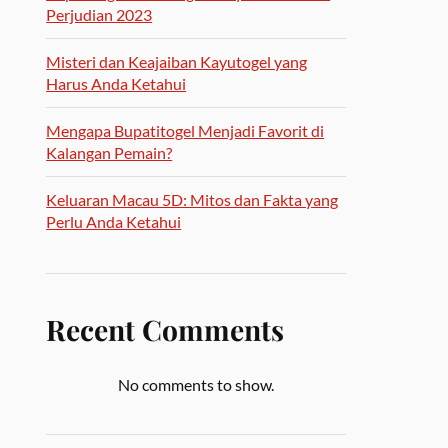
Perjudian 2023
Misteri dan Keajaiban Kayutogel yang
Harus Anda Ketahui
Mengapa Bupatitogel Menjadi Favorit di
Kalangan Pemain?
Keluaran Macau 5D: Mitos dan Fakta yang
Perlu Anda Ketahui
Recent Comments
No comments to show.