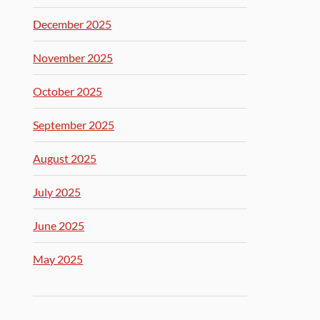
December 2025
November 2025
October 2025
September 2025
August 2025
July 2025
June 2025
May 2025