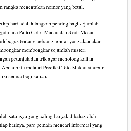
am rangka menentukan nomor yang betul.
etiap hari adalah langkah penting bagi sejumlah
bagaimana Paito Color Macau dan Syair Macau
ih bagus tentang peluang nomor yang akan akan
 membongkar membongkar sejumlah misteri
ngan petunjuk dan trik agar menolong kalian
 Apakah itu melalui Prediksi Toto Makau ataupun
ki semua bagi kalian.
u
ah satu isyu yang paling banyak dibahas oleh
iap harinya, para pemain mencari informasi yang