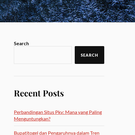
Search
SEARCH
Recent Posts
Perbandingan Situs Pkv: Mana yang Paling
Menguntungkan?
Bupatitogel dan Pengaruhnya dalam Tren