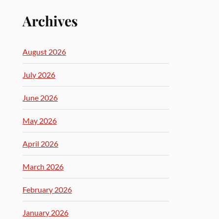
Archives
August 2026
July 2026
June 2026
May 2026
April 2026
March 2026
February 2026
January 2026