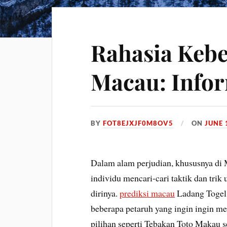
Rahasia Kebe
Macau: Infor
BY
FOT8EJXJF0M8OV5
ON
JUNE 
Dalam alam perjudian, khususnya di 
individu mencari-cari taktik dan tr
dirinya.
prediksi macau
Ladang Togel 
beberapa petaruh yang ingin ingin me
pilihan seperti Tebakan Toto Makau 