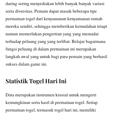
daring sering menyediakan lebih banyak banyak variasi
serta diversitas. Pemain dapat masuk beberapa tipe
permainan togel dari kenyamanan kenyamanan rumah
mereka sendiri, sehingga memberikan kemudahan tetapi
namun memerlukan pengertian yang yang memadai
terhadap peluang yang yang terlibat. Belajar bagaimana
fungsi peluang di dalam permainan ini merupakan
langkah awal yang untuk bagi para pemain yang berhasil
sukses dalam game ini.
Statistik Togel Hari Ini
Data merupakan instrumen krusial untuk mengerti
kemungkinan serta hasil di permainan togel. Setiap
permainan togel, termasuk togel hari ini, memiliki